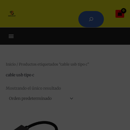
Ir
Buscar
al
contenido
Cuando hay resultados autoco
Inicio
/ Productos etiquetados “cable usb tipo c”
cable usb tipo c
Mostrando el único resultado