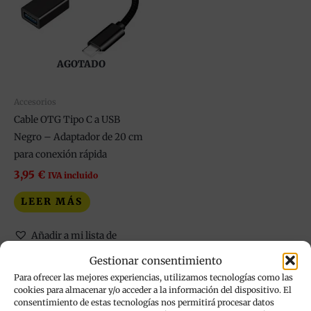
AGOTADO
Accesorios
Cable OTG Tipo C a USB
Negro – Adaptador de 20 cm
para conexión rápida
3,95
€
IVA incluido
LEER MÁS
Añadir a mi lista de
deseos
Gestionar consentimiento
Para ofrecer las mejores experiencias, utilizamos tecnologías como las
cookies para almacenar y/o acceder a la información del dispositivo. El
consentimiento de estas tecnologías nos permitirá procesar datos