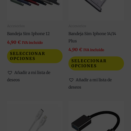
Las
Las
opciones
opc
se
se
Accesorios
Accesorios
pueden
pue
Bandeja Sim Iphone 12
Bandeja Sim Iphone 14/14
elegir
eleg
Plus
en
en
4,90
€
IVA incluido
la
la
4,90
€
IVA incluido
SELECCIONAR
página
pág
OPCIONES
SELECCIONAR
de
de
OPCIONES
producto
pro
Añadir a mi lista de
deseos
Añadir a mi lista de
deseos