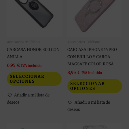
múltiples
múl
variantes.
var
Las
Las
opciones
opc
se
se
Accesorios Teléfono
Accesorios Teléfono
pueden
pue
CARCASA HONOR 300 CON
CARCASA IPHONE 16 PRO
elegir
eleg
ANILLA
CON BRILLO Y CARGA
en
en
MAGSAFE COLOR ROSA
la
la
6,95
€
IVA incluido
página
pág
8,95
€
IVA incluido
SELECCIONAR
de
de
OPCIONES
SELECCIONAR
producto
pro
OPCIONES
Añadir a mi lista de
deseos
Añadir a mi lista de
deseos
Este