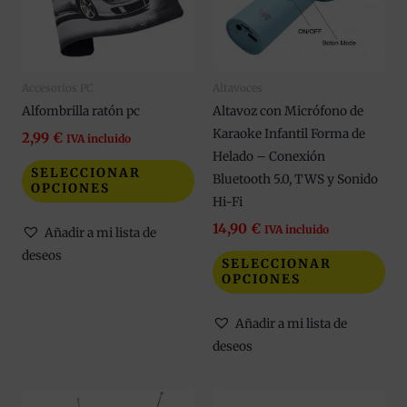
variantes.
var
Las
Las
opciones
opc
se
se
Accesorios PC
Altavoces
pueden
pue
Alfombrilla ratón pc
Altavoz con Micrófono de
elegir
eleg
Karaoke Infantil Forma de
en
en
2,99
€
IVA incluido
Helado – Conexión
la
la
SELECCIONAR
Bluetooth 5.0, TWS y Sonido
página
pág
OPCIONES
Hi-Fi
de
de
producto
pro
14,90
€
IVA incluido
Añadir a mi lista de
deseos
SELECCIONAR
OPCIONES
Añadir a mi lista de
deseos