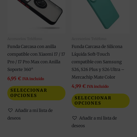
múltiples
múl
variantes.
var
Las
Las
opciones
opc
se
se
Accesorios Teléfono
Accesorios Teléfono
pueden
pue
Funda Carcasa con anilla
Funda Carcasa de Silicona
elegir
eleg
compatible con Xiaomi 17 / 17
Líquida Soft-Touch
en
en
Pro / 17 Pro Max con Anilla
compatible con Samsung
la
la
Soporte 360°
S26, S26 Plus y S26 Ultra –
página
pág
Mercachip Mate Color
de
de
6,95
€
IVA incluido
producto
pro
4,99
€
IVA incluido
SELECCIONAR
OPCIONES
SELECCIONAR
OPCIONES
Añadir a mi lista de
deseos
Añadir a mi lista de
deseos