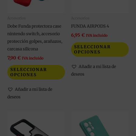
opciones
opc
se
se
Accesorios
Accesorios
pueden
pue
Dobe Funda protectora case
FUNDA AIRPODS 4
elegir
eleg
nintendo switch, accesorio
en
en
6,95
€
IVA incluido
protección golpes, arañazos,
la
la
SELECCIONAR
carcasa silicona
página
pág
OPCIONES
de
de
7,90
€
IVA incluido
producto
pro
Añadir a mi lista de
SELECCIONAR
deseos
OPCIONES
Añadir a mi lista de
deseos
Este
Est
producto
pro
tiene
tie