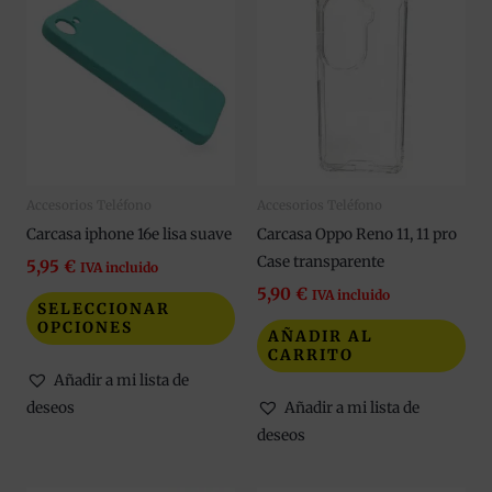
producto
tiene
múltiples
variantes.
Las
opciones
se
Accesorios Teléfono
Accesorios Teléfono
pueden
Carcasa iphone 16e lisa suave
Carcasa Oppo Reno 11, 11 pro
elegir
Case transparente
en
5,95
€
IVA incluido
la
5,90
€
IVA incluido
SELECCIONAR
página
OPCIONES
AÑADIR AL
de
CARRITO
producto
Añadir a mi lista de
deseos
Añadir a mi lista de
deseos