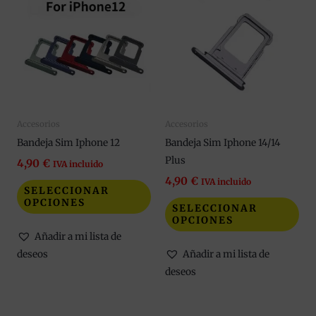
producto
pro
tiene
tie
múltiples
múl
variantes.
var
Las
Las
opciones
opc
se
se
Accesorios
Accesorios
pueden
pue
Bandeja Sim Iphone 12
Bandeja Sim Iphone 14/14
elegir
eleg
Plus
en
en
4,90
€
IVA incluido
la
la
4,90
€
IVA incluido
SELECCIONAR
página
pág
OPCIONES
SELECCIONAR
de
de
OPCIONES
producto
pro
Añadir a mi lista de
deseos
Añadir a mi lista de
deseos
Este