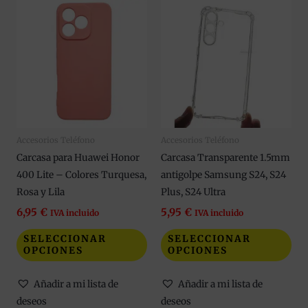
Este
Est
producto
pro
tiene
tie
múltiples
múl
variantes.
var
Las
Las
opciones
opc
se
se
Accesorios Teléfono
Accesorios Teléfono
pueden
pue
Carcasa para Huawei Honor
Carcasa Transparente 1.5mm
elegir
eleg
400 Lite – Colores Turquesa,
antigolpe Samsung S24, S24
en
en
Rosa y Lila
Plus, S24 Ultra
la
la
página
pág
6,95
€
5,95
€
IVA incluido
IVA incluido
de
de
SELECCIONAR
SELECCIONAR
producto
pro
OPCIONES
OPCIONES
Añadir a mi lista de
Añadir a mi lista de
deseos
deseos