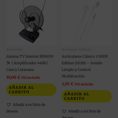
Accesorios
Accesorios Teléfono
Antena TV Interior BN8039
Auriculares Clásico 3.5MM
| Amplificador 44dB |
Edition (H11B) – Sonido
Casa y Caravana
Limpio y Control
Multifunción
19,00
€
IVA incluido
3,95
€
IVA incluido
AÑADIR AL
CARRITO
AÑADIR AL
CARRITO
Añadir a mi lista de
deseos
Añadir a mi lista de
deseos