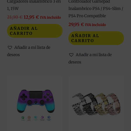
Cargadores inalámbrico 3 en
Controlador Gamepad
1, 15W
Inalambrico PS4 / PS4-Slim /
PS4 Pro Compatible
21,90
€
12,95
€
IVA incluido
29,95
€
IVA incluido
AÑADIR AL
CARRITO
AÑADIR AL
CARRITO
Añadir a mi lista de
deseos
Añadir a mi lista de
deseos
Est
pro
tie
múl
var
Las
opc
se