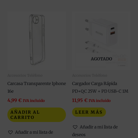
AGOTADO
Accesorios Teléfono
Accesorios Teléfono
Carcasa Transparente Iphone
Cargador Carga Rápida
16e
PD+QC 25W + PD USB-C 1M
4,99
€
11,95
€
IVA incluido
IVA incluido
AÑADIR AL
LEER MÁS
CARRITO
Añadir a mi lista de
Añadir a mi lista de
deseos