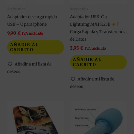
Accesorios
Accesorios
Adaptador de carga rapida
Adaptador USB-C a
USB – C para iphone
Lightning M/H K25B
|
Carga Rápida y Transferencia
9,90
€
IVA incluido
de Datos
AÑADIR AL
3,95
€
IVA incluido
CARRITO
AÑADIR AL
Añadir a mi lista de
CARRITO
deseos
Añadir a mi lista de
deseos
Este
Est
producto
pro
tiene
tie
múltiples
múl