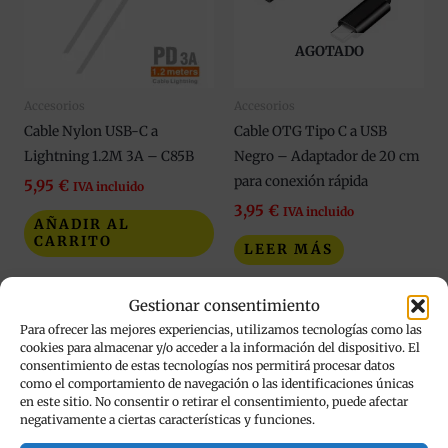
AGOTADO
Accesorios
Accesorios
Cable Nylon USB-C a
Cable OTG Tipo C a USB
Lightning 1.2M 3A – C85B
Negro – Adaptador de 20 cm
para conexión rápida
5,95
€
IVA incluido
3,95
€
IVA incluido
AÑADIR AL
CARRITO
LEER MÁS
Añadir a mi lista de
Añadir a mi lista de
Gestionar consentimiento
deseos
deseos
Para ofrecer las mejores experiencias, utilizamos tecnologías como las
cookies para almacenar y/o acceder a la información del dispositivo. El
consentimiento de estas tecnologías nos permitirá procesar datos
Este
como el comportamiento de navegación o las identificaciones únicas
en este sitio. No consentir o retirar el consentimiento, puede afectar
producto
negativamente a ciertas características y funciones.
tiene