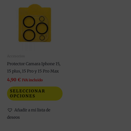
producto
tiene
múltiples
variantes.
Las
opciones
se
Accesorios
pueden
Protector Camara Iphone 15,
elegir
15 plus, 15 Pro y 15 Pro Max
en
la
4,90
€
IVA incluido
página
SELECCIONAR
de
OPCIONES
producto
Añadir a mi lista de
deseos