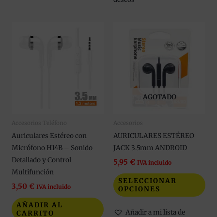
Est
pro
tie
múl
var
Las
AGOTADO
opc
se
Accesorios Teléfono
Accesorios
pue
Auriculares Estéreo con
AURICULARES ESTÉREO
eleg
Micrófono H14B – Sonido
JACK 3.5mm ANDROID
en
Detallado y Control
la
5,95
€
IVA incluido
Multifunción
pág
SELECCIONAR
de
3,50
€
IVA incluido
OPCIONES
pro
AÑADIR AL
Añadir a mi lista de
CARRITO