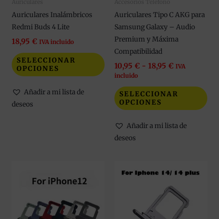
Auriculares
Accesorios Teléfono
pueden
pue
Auriculares Inalámbricos
Auriculares Tipo C AKG para
elegir
eleg
Redmi Buds 4 Lite
Samsung Galaxy – Audio
en
en
Premium y Máxima
la
la
18,95
€
IVA incluido
Compatibilidad
página
pág
SELECCIONAR
de
de
10,95
€
-
18,95
€
IVA
OPCIONES
incluido
producto
pro
Añadir a mi lista de
SELECCIONAR
OPCIONES
deseos
Añadir a mi lista de
deseos
Este
Est
producto
pro
tiene
tie
múltiples
múl
variantes.
var