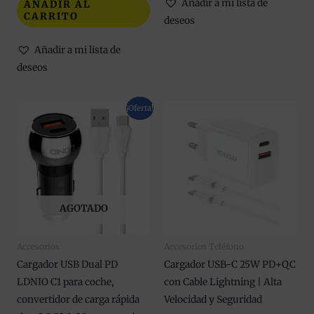
Añadir a mi lista de
AÑADIR AL
CARRITO
deseos
Añadir a mi lista de
deseos
El
El
¡Oferta!
precio
precio
original
actual
era:
es:
14,90 €.
12,90 €.
AGOTADO
Accesorios
Accesorios Teléfono
Cargador USB Dual PD
Cargador USB-C 25W PD+QC
LDNIO C1 para coche,
con Cable Lightning | Alta
convertidor de carga rápida
Velocidad y Seguridad