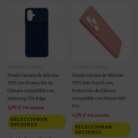
Este
Est
producto
pro
tiene
tie
múltiples
múl
variantes.
var
Las
Las
opciones
opc
se
se
Accesorios Teléfono
Accesorios Teléfono
pueden
pue
Funda Carcasa de Silicona
Funda Carcasa de Silicona
elegir
eleg
TPU con Protección de
TPU Soft-Touch con
en
en
Cámara compatible con
Protección de Cámara
la
la
Samsung S26 Edge
compatible con Honor 400
página
pág
Pro
de
de
3,95
€
IVA incluido
producto
pro
4,95
€
IVA incluido
SELECCIONAR
OPCIONES
SELECCIONAR
OPCIONES