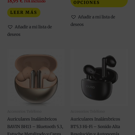
de
18,95
€
IVA incluido
OPCIONES
pro
LEER MÁS
Añadir a mi lista de
deseos
Añadir a mi lista de
deseos
Accesorios Teléfono
Accesorios Teléfono
Auriculares Inalámbricos
Auriculares Inalámbricos
BAVIN BH13 – Bluetooth 5.3,
BT5.3 Hi-Fi – Sonido Alta
Estuche Metalizado y Carga
Resolución y Autonomía