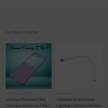
Our Plants Collection
Este
producto
tiene
múltiples
variantes.
Las
opciones
se
Accesorios Teléfono
Accesorios
pueden
«Carcasa Protectora Ultra
Adaptador de auriculares
elegir
Suave para Samsung Z Flip 6
Lighting a 3,5mm, Cable Jack
en