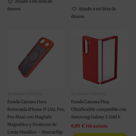
Añadir a mi lista de
deseos
Añadir a mi lista de
deseos
Este
Est
producto
pro
tiene
tie
múltiples
múl
variantes.
var
Las
Las
opciones
opc
se
se
Accesorios Teléfono
Accesorios Teléfono
pueden
pue
Funda Carcasa Dura
Funda Carcasa Fina
elegir
eleg
Reforzada iPhone 17 (Air, Pro,
Ultraflexible compatible con
en
en
Pro Max) con MagSafe
Samsung Galaxy Z Fold 6
la
la
Magnético y Protector de
página
pág
6,95
€
IVA incluido
Lente Metálico – Mercachip
de
de