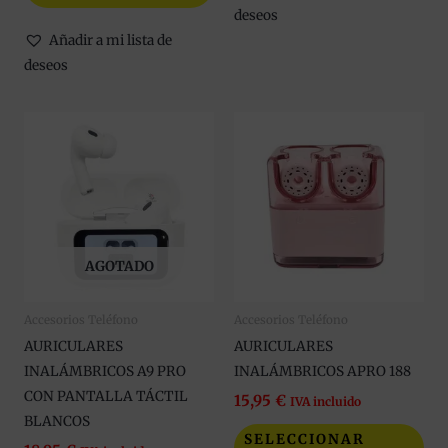
deseos
Añadir a mi lista de
deseos
Est
pro
tie
múl
var
Las
AGOTADO
opc
se
Accesorios Teléfono
Accesorios Teléfono
pue
AURICULARES
AURICULARES
eleg
INALÁMBRICOS A9 PRO
INALÁMBRICOS APRO 188
en
CON PANTALLA TÁCTIL
la
15,95
€
IVA incluido
BLANCOS
pág
SELECCIONAR