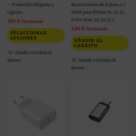
– Protección Elegante y
de auriculares de 8 pines a 3
la
Ligera»
5MM para IPhone 14, 13, 12,
página
11 Pro Max, Xr, Xs, 8, 7
de
7,95
€
IVA incluido
producto
3,95
€
IVA incluido
SELECCIONAR
OPCIONES
AÑADIR AL
CARRITO
Añadir a mi lista de
deseos
Añadir a mi lista de
deseos