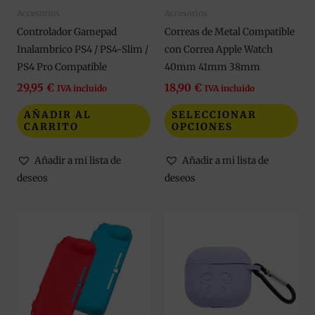
Accesorios
Accesorios
pue
Controlador Gamepad
Correas de Metal Compatible
eleg
Inalambrico PS4 / PS4-Slim /
con Correa Apple Watch
en
PS4 Pro Compatible
40mm 41mm 38mm
la
pág
29,95
€
18,90
€
IVA incluido
IVA incluido
de
AÑADIR AL
SELECCIONAR
pro
CARRITO
OPCIONES
Añadir a mi lista de
Añadir a mi lista de
deseos
deseos
Este
Est
producto
pro
tiene
tie
múltiples
múl
variantes.
var
Las
Las