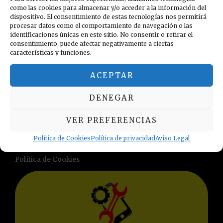
Añadir a mi lista de
como las cookies para almacenar y/o acceder a la información del
deseos
dispositivo. El consentimiento de estas tecnologías nos permitirá
procesar datos como el comportamiento de navegación o las
identificaciones únicas en este sitio. No consentir o retirar el
consentimiento, puede afectar negativamente a ciertas
características y funciones.
ACEPTAR
DENEGAR
INFORMACIÓN LEGAL
VER PREFERENCIAS
Política de privacidad
Términos y condiciones
Política de Cookies
Política de privacidad
Aviso Legal
Aviso Legal
Política de Cookies