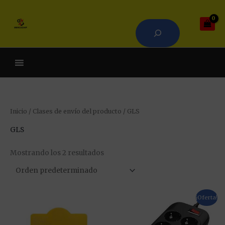
Ir
Buscar
al
contenido
Cuando hay resultados auto
Inicio
/ Clases de envío del producto / GLS
GLS
Mostrando los 2 resultados
El
El
Este
¡Oferta!
precio
precio
producto
original
actual
tiene