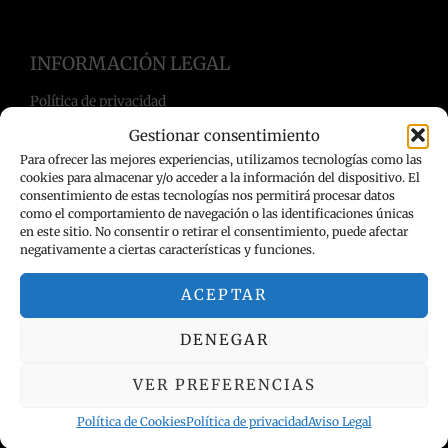
INFORMACIÓN LEGAL
Política de privacidad
Términos y condiciones
Gestionar consentimiento
Aviso Legal
Para ofrecer las mejores experiencias, utilizamos tecnologías como las
Política de Cookies
cookies para almacenar y/o acceder a la información del dispositivo. El
consentimiento de estas tecnologías nos permitirá procesar datos
como el comportamiento de navegación o las identificaciones únicas
en este sitio. No consentir o retirar el consentimiento, puede afectar
negativamente a ciertas características y funciones.
ACEPTAR
DENEGAR
VER PREFERENCIAS
Política de Cookies
Política de privacidad
Aviso Legal