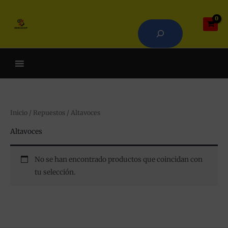
Ir
Buscar
al
contenido
Cuando hay resultados autoco
Inicio
/
Repuestos
/ Altavoces
Altavoces
No se han encontrado productos que coincidan con
tu selección.