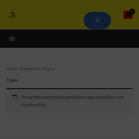
Ir
Buscar
al
contenido
Cuando hay resultados autoco
Inicio
/
Repuestos
/ Tapas
Tapas
No se han encontrado productos que coincidan con
tu selección.