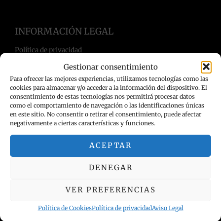
INFORMACIÓN LEGAL
Política de privacidad
Términos y condiciones
Gestionar consentimiento
Aviso Legal
Para ofrecer las mejores experiencias, utilizamos tecnologías como las
Política de Cookies
cookies para almacenar y/o acceder a la información del dispositivo. El
consentimiento de estas tecnologías nos permitirá procesar datos
como el comportamiento de navegación o las identificaciones únicas
en este sitio. No consentir o retirar el consentimiento, puede afectar
negativamente a ciertas características y funciones.
ACEPTAR
DENEGAR
VER PREFERENCIAS
Política de Cookies
Política de privacidad
Aviso Legal