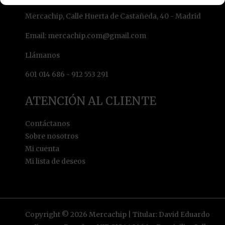
INFORMACIÓN DE LA TIENDA
Mercachip, Calle Huerta de Castañeda, 40 - Madrid
Email: mercachip.com@gmail.com
Llámanos
601 014 686 - 912 553 291
ATENCIÓN AL CLIENTE
Contáctanos
Sobre nosotros
Mi cuenta
Mi lista de deseos
Copyright © 2026 Mercachip | Titular: David Eduardo