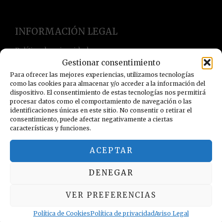
INFORMACIÓN LEGAL
Política de privacidad
Gestionar consentimiento
Términos y condiciones
Para ofrecer las mejores experiencias, utilizamos tecnologías
Aviso Legal
como las cookies para almacenar y/o acceder a la información del
Política de Cookies
dispositivo. El consentimiento de estas tecnologías nos permitirá
procesar datos como el comportamiento de navegación o las
identificaciones únicas en este sitio. No consentir o retirar el
consentimiento, puede afectar negativamente a ciertas
características y funciones.
ACEPTAR
DENEGAR
VER PREFERENCIAS
Política de Cookies
Política de privacidad
Aviso Legal