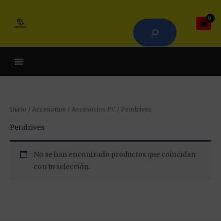
Ir
Buscar
al
contenido
Cuando hay resultados auto
Inicio
/
Accesorios
/
Accesorios PC
/ Pendrives
Pendrives
No se han encontrado productos que coincidan
con tu selección.