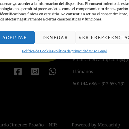
acenar y/o acceder a la información del dispositivo. El consentimiento de esta
nologías nos permitirá procesar datos como el comportamiento de navegación
 identificaciones únicas en este sitio. No consentir o retirar el consentimiento,
INFORMACIÓN DE
de afectar negativamente a ciertas características y funciones.
TIENDA
ACEPTAR
DENEGAR
VER PREFERENCIA
Mercachip, Calle Huerta de
40 - Madrid
Política de Cookies
Política de privacidad
Aviso Legal
Email: mercachip.com@g
Llámanos
601 014 686 - 912 553 291
ardo Jimenez Proaño - NIF:
Powered by Mercachip