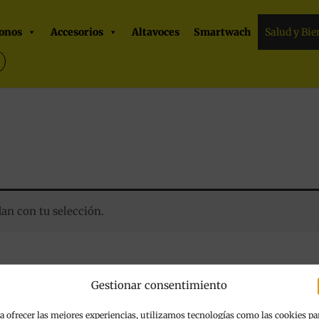
onos
Accesorios
Altavoces
Smartwach
Salud y Bie
an con tu selección.
Gestionar consentimiento
a ofrecer las mejores experiencias, utilizamos tecnologías como las cookies pa