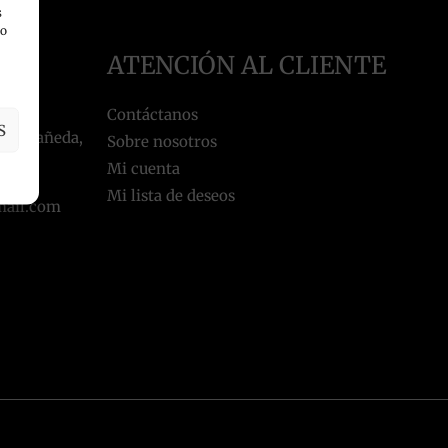
s
 o
ATENCIÓN AL CLIENTE
 LA
Contáctanos
S
 Castañeda,
Sobre nosotros
Mi cuenta
Mi lista de deseos
mail.com