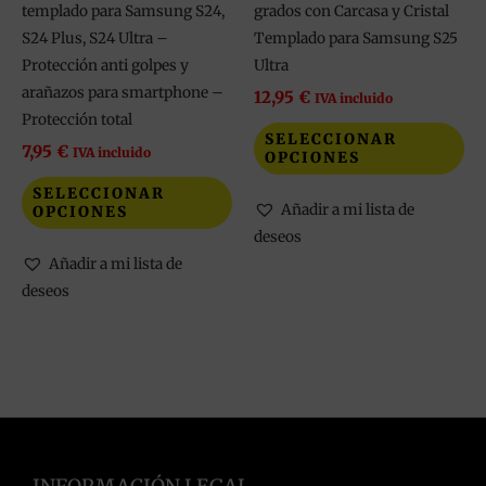
en
en
templado para Samsung S24,
grados con Carcasa y Cristal
la
la
S24 Plus, S24 Ultra –
Templado para Samsung S25
página
pá
Protección anti golpes y
Ultra
de
de
arañazos para smartphone –
12,95
€
IVA incluido
producto
pr
Protección total
SELECCIONAR
7,95
€
IVA incluido
OPCIONES
SELECCIONAR
Añadir a mi lista de
OPCIONES
deseos
Añadir a mi lista de
deseos