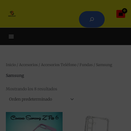
Ir
Buscar
al
contenido
Cuando hay resultados autoco
Inicio
/
Accesorios
/
Accesorios Teléfono
/
Fundas
/ Samsung
Samsung
Mostrando los 8 resultados
Este
Est
producto
pr
tiene
tie