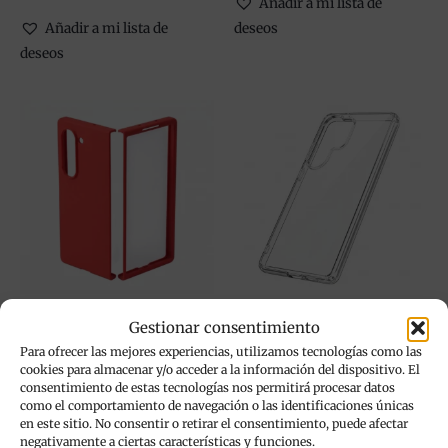
Añadir a mi lista de
Añadir a mi lista de
deseos
deseos
Este
Est
producto
pr
tiene
tie
múltiples
múl
variantes.
var
Las
La
opciones
op
se
se
pueden
pu
Accesorios Teléfono
Accesorios Teléfono
Gestionar consentimiento
elegir
ele
Funda Carcasa Fina
Funda Carcasa Transparente
Para ofrecer las mejores experiencias, utilizamos tecnologías como las
en
en
Ultraflexible compatible con
Ultrafina de Silicona
cookies para almacenar y/o acceder a la información del dispositivo. El
la
la
Samsung Galaxy Z Fold 6
compatible con Samsung S26,
consentimiento de estas tecnologías nos permitirá procesar datos
como el comportamiento de navegación o las identificaciones únicas
página
pá
S26 Plus y S26 Ultra –
6,95
€
IVA incluido
en este sitio. No consentir o retirar el consentimiento, puede afectar
de
de
Mercachip Slim
negativamente a ciertas características y funciones.