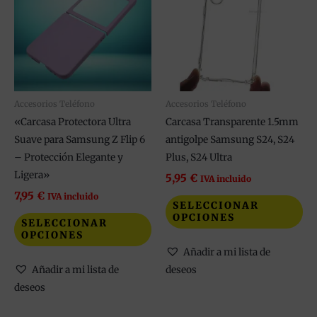
múltiples
múl
variantes.
var
Las
La
opciones
op
se
se
pueden
pu
Accesorios Teléfono
Accesorios Teléfono
elegir
ele
«Carcasa Protectora Ultra
Carcasa Transparente 1.5mm
en
en
Suave para Samsung Z Flip 6
antigolpe Samsung S24, S24
la
la
– Protección Elegante y
Plus, S24 Ultra
página
pá
Ligera»
5,95
€
IVA incluido
de
de
7,95
€
IVA incluido
SELECCIONAR
producto
pr
OPCIONES
SELECCIONAR
OPCIONES
Añadir a mi lista de
Añadir a mi lista de
deseos
deseos