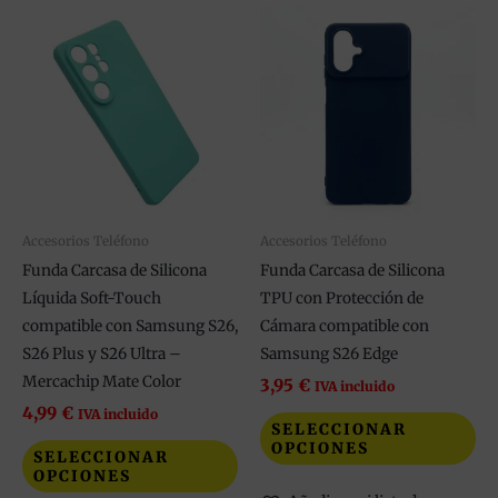
Este
Est
producto
pr
tiene
tie
múltiples
múl
variantes.
var
Las
La
opciones
op
se
se
pueden
pu
Accesorios Teléfono
Accesorios Teléfono
elegir
ele
Funda Carcasa de Silicona
Funda Carcasa de Silicona
en
en
Líquida Soft-Touch
TPU con Protección de
la
la
compatible con Samsung S26,
Cámara compatible con
página
pá
S26 Plus y S26 Ultra –
Samsung S26 Edge
de
de
Mercachip Mate Color
3,95
€
IVA incluido
producto
pr
4,99
€
IVA incluido
SELECCIONAR
OPCIONES
SELECCIONAR
OPCIONES