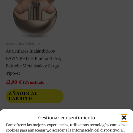
Accesorios Teléfono
Auriculares Inalámbricos
BAVIN BH13 – Bluetooth 5.3,
Estuche Metalizado y Carga
Tipo-C
13,90
€
IVA incluido
AÑADIR AL
CARRITO
Añadir a mi lista de
Gestionar consentimiento
deseos
Para ofrecer las mejores experiencias, utilizamos tecnologías como las
cookies para almacenar y/o acceder a la información del dispositivo. El