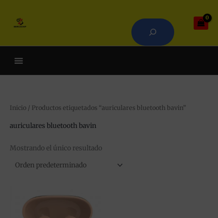
Ir
Buscar
al
contenido
Cuando hay resultados autoco
Inicio
/ Productos etiquetados “auriculares bluetooth bavin”
auriculares bluetooth bavin
Mostrando el único resultado