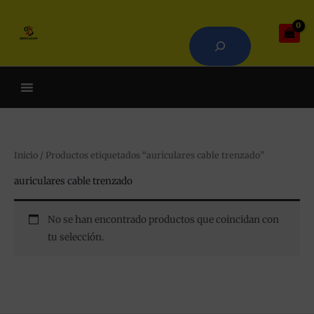
Ir
Buscar
al
contenido
Cuando hay resultados autoco
Inicio
/ Productos etiquetados “auriculares cable trenzado”
auriculares cable trenzado
No se han encontrado productos que coincidan con
tu selección.