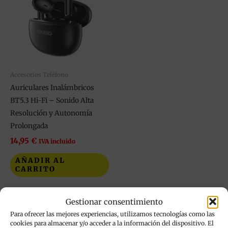
Accesorios Teléfono
Auriculares Inalámbricos
BT5.3 Hi-Fi – Sonido Alta
Resolución y Autonomía
Prolongada
14,95
€
IVA incluido
AÑADIR AL
CARRITO
Añadir a mi lista de
Gestionar consentimiento
deseos
Para ofrecer las mejores experiencias, utilizamos tecnologías como las
cookies para almacenar y/o acceder a la información del dispositivo. El