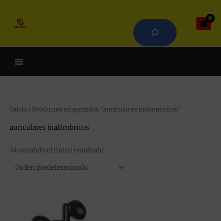
Ir
Buscar
al
contenido
Cuando hay resultados autoco
Inicio
/ Productos etiquetados “auriculares inalámbricos”
auriculares inalámbricos
Mostrando el único resultado