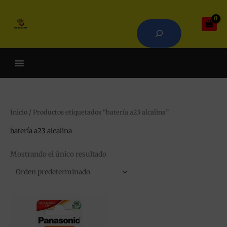
Ir
Buscar
al
contenido
Cuando hay resultados autoco
Inicio
/ Productos etiquetados “batería a23 alcalina”
batería a23 alcalina
Mostrando el único resultado