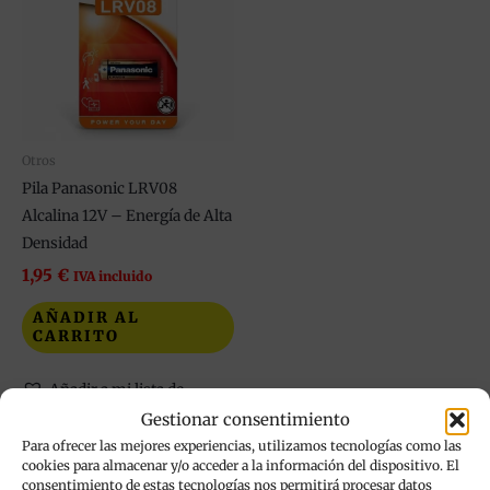
Otros
Pila Panasonic LRV08
Alcalina 12V – Energía de Alta
Densidad
1,95
€
IVA incluido
AÑADIR AL
CARRITO
Añadir a mi lista de
deseos
Gestionar consentimiento
Para ofrecer las mejores experiencias, utilizamos tecnologías como las
cookies para almacenar y/o acceder a la información del dispositivo. El
consentimiento de estas tecnologías nos permitirá procesar datos