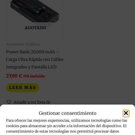
AGOTADO
Accesorios Teléfono
Power Bank 20.000 mAh –
Carga Ultra Rápida con Cables
Integrados y Pantalla LED
27,90
€
IVA incluido
LEER MÁS
Añadir a mi lista de
deseos
Gestionar consentimiento
Para ofrecer las mejores experiencias, utilizamos tecnologías como las
cookies para almacenar y/o acceder a la información del dispositivo. El
consentimiento de estas tecnologías nos permitirá procesar datos