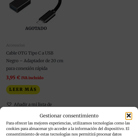
AGOTADO
Accesorios
Cable OTG Tipo C a USB
Negro – Adaptador de 20 cm
para conexión rápida
3,95
€
IVA incluido
LEER MÁS
Añadir a mi lista de
deseos
Gestionar consentimiento
Para ofrecer las mejores experiencias, utilizamos tecnologías como las
cookies para almacenar y/o acceder a la información del dispositivo. El
consentimiento de estas tecnologías nos permitirá procesar datos