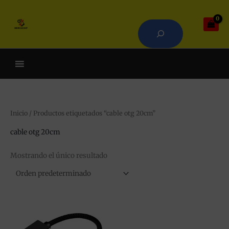
Ir
Buscar
al
contenido
Cuando hay resultados autoco
Inicio
/ Productos etiquetados “cable otg 20cm”
cable otg 20cm
Mostrando el único resultado