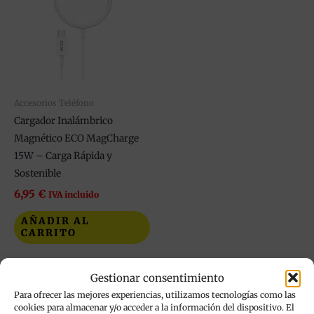
Accesorios Teléfono
Cargador Inalámbrico
Magnético ECO MagCharge
15W – Carga Rápida y
Sostenible
6,95
€
IVA incluido
AÑADIR AL
CARRITO
Añadir a mi lista de
Gestionar consentimiento
deseos
Para ofrecer las mejores experiencias, utilizamos tecnologías como las
cookies para almacenar y/o acceder a la información del dispositivo. El