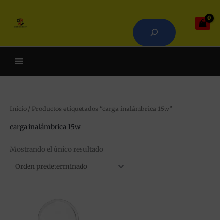
Ir
Buscar
al
contenido
Cuando hay resultados autoco
Inicio
/ Productos etiquetados “carga inalámbrica 15w”
carga inalámbrica 15w
Mostrando el único resultado