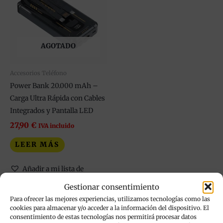
AGOTADO
Accesorios Teléfono
Power Bank 20.000 mAh –
Carga Ultra Rápida con Cables
Integrados y Pantalla LED
27,90
€
IVA incluido
LEER MÁS
Añadir a mi lista de
deseos
Gestionar consentimiento
Para ofrecer las mejores experiencias, utilizamos tecnologías como las
cookies para almacenar y/o acceder a la información del dispositivo. El
consentimiento de estas tecnologías nos permitirá procesar datos