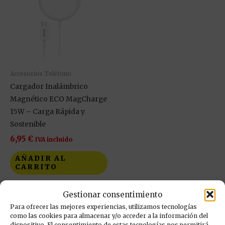
Accesorios Teléfono
Cargador Inalámbrico
Magnético ECO MagCharge
15W – Carga Rápida y
Sostenible
6,95
€
IVA incluido
AÑADIR AL
CARRITO
Añadir a mi lista de
Gestionar consentimiento
deseos
Para ofrecer las mejores experiencias, utilizamos tecnologías
como las cookies para almacenar y/o acceder a la información del
dispositivo. El consentimiento de estas tecnologías nos permitirá