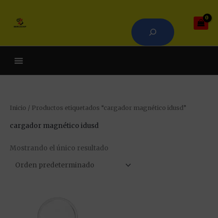
Ir
Buscar
al
contenido
Cuando hay resultados auto
Inicio
/ Productos etiquetados “cargador magnético idusd”
cargador magnético idusd
Mostrando el único resultado