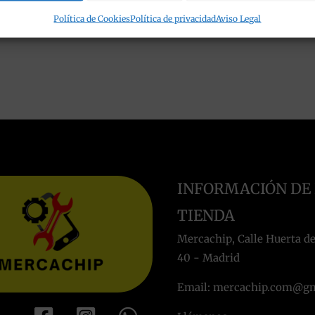
Política de Cookies
Política de privacidad
Aviso Legal
INFORMACIÓN DE
TIENDA
Mercachip, Calle Huerta de
40 - Madrid
Email: mercachip.com@g