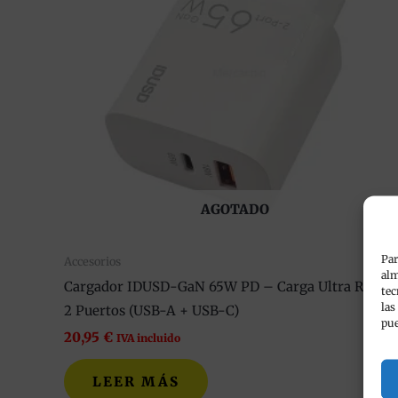
AGOTADO
Par
Accesorios
alm
Cargador IDUSD-GaN 65W PD – Carga Ultra Rápida
tec
las
2 Puertos (USB-A + USB-C)
pue
20,95
€
IVA incluido
LEER MÁS