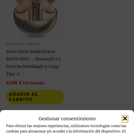
Accesorios Teléfono
Auriculares Inalámbricos
BAVIN BH13 – Bluetooth 5.3,
Estuche Metalizado y Carga
Tipo-C
13,90
€
IVA incluido
AÑADIR AL
CARRITO
Añadir a mi lista de
Gestionar consentimiento
deseos
Para ofrecer las mejores experiencias, utilizamos tecnologías como las
cookies para almacenar y/o acceder a la información del dispositivo. El