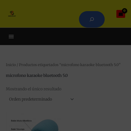
Ir
Buscar
al
contenido
Cuando hay resultados autoco
Inicio
/ Productos etiquetados “microfono karaoke bluetooth 5.0”
microfono karaoke bluetooth 5.0
Mostrando el único resultado
Este
producto
tiene