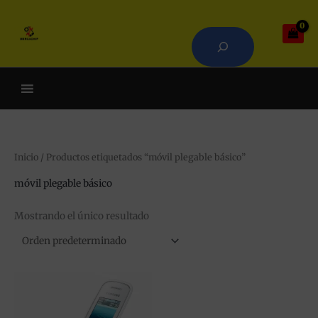
Ir
Buscar
al
contenido
Cuando hay resultados autoco
Inicio
/ Productos etiquetados “móvil plegable básico”
móvil plegable básico
Mostrando el único resultado
Este
producto
tiene