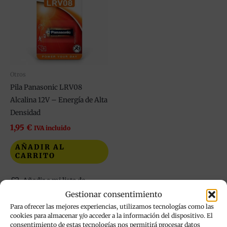
Otros
Pila Panasonic LRV08
Alcalina 12V – Energía de Alta
Densidad
1,95
€
IVA incluido
AÑADIR AL
CARRITO
Añadir a mi lista de
deseos
Gestionar consentimiento
Para ofrecer las mejores experiencias, utilizamos tecnologías como las
cookies para almacenar y/o acceder a la información del dispositivo. El
consentimiento de estas tecnologías nos permitirá procesar datos