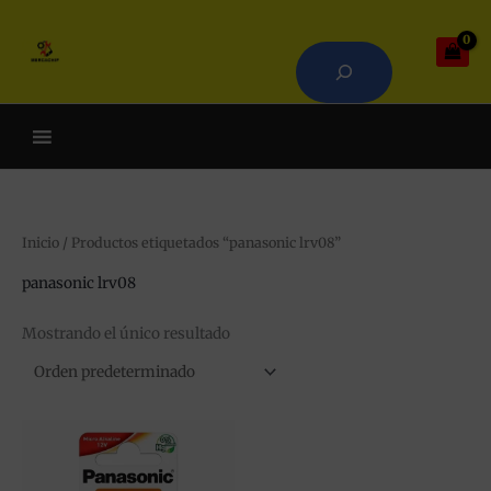
Ir
Buscar
al
contenido
Cuando hay resultados autoco
Inicio
/ Productos etiquetados “panasonic lrv08”
panasonic lrv08
Mostrando el único resultado