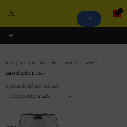
Ir
Buscar
al
contenido
Cuando hay resultados autoco
Inicio
/ Productos etiquetados “parasol coche 138x66”
parasol coche 138x66
Mostrando el único resultado