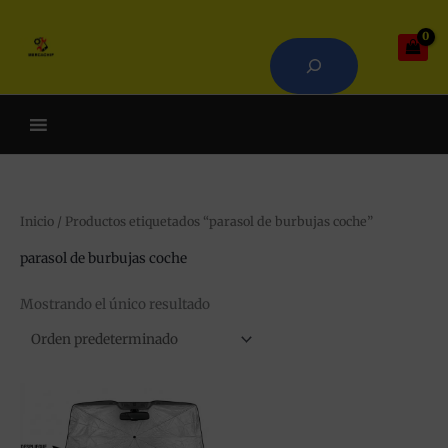
Ir
Buscar
al
contenido
Cuando hay resultados autoco
Inicio
/ Productos etiquetados “parasol de burbujas coche”
parasol de burbujas coche
Mostrando el único resultado