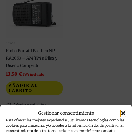
Otros
Radio Portátil Pacífico NP-
RA2053 – AM/FM a Pilas y
Diseño Compacto
13,50
€
IVA incluido
AÑADIR AL
CARRITO
Añadir a mi lista de
deseos
Gestionar consentimiento
Para ofrecer las mejores experiencias, utilizamos tecnologías como las
cookies para almacenar y/o acceder a la información del dispositivo. El
consentimiento de estas tecnologías nos permitirá procesar datos