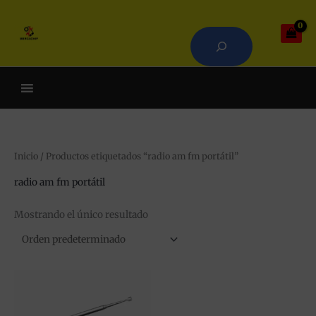
Ir
Buscar
al
contenido
Cuando hay resultados autoco
Inicio
/ Productos etiquetados “radio am fm portátil”
radio am fm portátil
Mostrando el único resultado