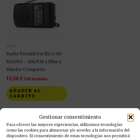
Otros
Radio Portátil Pacífico NP-
RA2053 – AM/FM a Pilas y
Diseño Compacto
13,50
€
IVA incluido
AÑADIR AL
CARRITO
Añadir a mi lista de
Gestionar consentimiento
deseos
Para ofrecer las mejores experiencias, utilizamos tecnologías
como las cookies para almacenar y/o acceder a la información del
dispositivo. El consentimiento de estas tecnologías nos permitirá