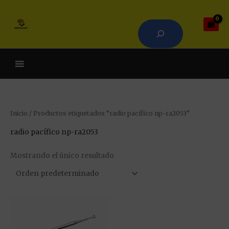
Ir
Buscar
al
contenido
Cuando hay resultados auto
Inicio
/ Productos etiquetados “radio pacífico np-ra2053”
radio pacífico np-ra2053
Mostrando el único resultado