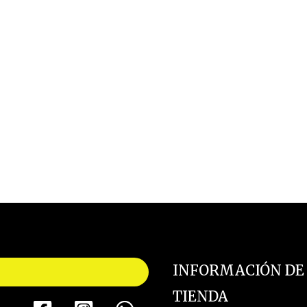
s.
s
o
INFORMACIÓN DE
TIENDA