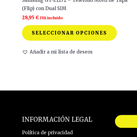
Samsung GT-E1272 – Teléfono Móvil de Tapa
variante
(Flip) con Dual SIM
Las
28,95
€
IVA incluido
opcione
se
SELECCIONAR OPCIONES
pueden
elegir
Añadir a mi lista de deseos
en
la
página
de
product
INFORMACIÓN LEGAL
Política de privacidad