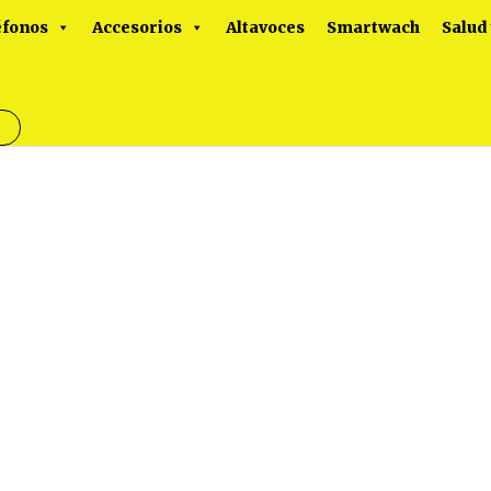
éfonos
Accesorios
Altavoces
Smartwach
Salud
o
s