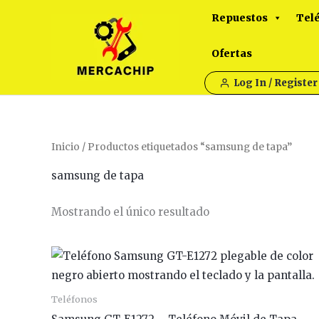
Ir
Repuestos
Tel
al
contenido
Ofertas
Log In / Register
Inicio
/ Productos etiquetados “samsung de tapa”
samsung de tapa
Mostrando el único resultado
Este
product
tiene
Teléfonos
múltiple