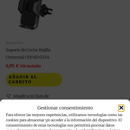
Accesorios
Soporte de Coche Rejilla
Universal UDUSD G15A
6,95
€
IVA incluido
AÑADIR AL
CARRITO
Añadir a mi lista de
deseos
Gestionar consentimiento
Para ofrecer las mejores experiencias, utilizamos tecnologías como las
cookies para almacenar y/o acceder a la información del dispositivo. El
consentimiento de estas tecnologías nos permitirá procesar datos