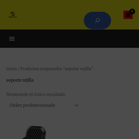
Ir
Buscar
al
contenido
Cuando hay resultados autoco
Inicio
/ Productos etiquetados “soporte rejilla”
soporte rejilla
Mostrando el único resultado