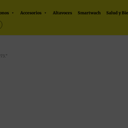
onos
Accesorios
Altavoces
Smartwach
Salud y Bi
73.”