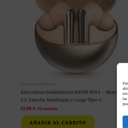
Par
Accesorios Teléfono
alm
Auriculares Inalámbricos BAVIN BH13 – Bluetooth
tec
las
5.3, Estuche Metalizado y Carga Tipo-C
pue
13,90
€
IVA incluido
AÑADIR AL CARRITO