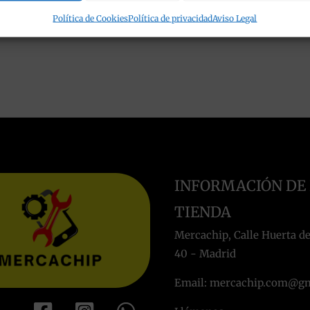
Política de Cookies
Política de privacidad
Aviso Legal
INFORMACIÓN DE
TIENDA
Mercachip, Calle Huerta de
40 - Madrid
Email: mercachip.com@g