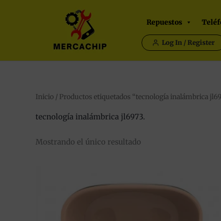
Ir
al
Repuestos
Teléf
contenido
Log In / Register
Inicio
/ Productos etiquetados “tecnología inalámbrica jl69
tecnología inalámbrica jl6973.
Mostrando el único resultado