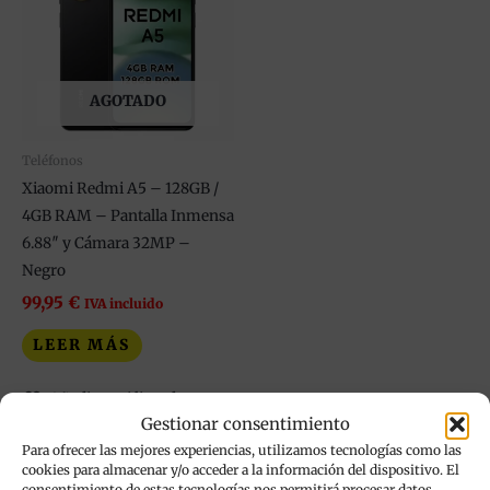
AGOTADO
Teléfonos
Xiaomi Redmi A5 – 128GB /
4GB RAM – Pantalla Inmensa
6.88″ y Cámara 32MP –
Negro
99,95
€
IVA incluido
LEER MÁS
Añadir a mi lista de
Gestionar consentimiento
deseos
Para ofrecer las mejores experiencias, utilizamos tecnologías como las
cookies para almacenar y/o acceder a la información del dispositivo. El
consentimiento de estas tecnologías nos permitirá procesar datos