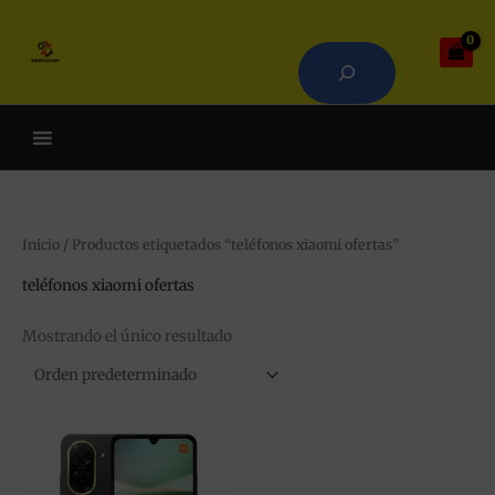
Ir
Buscar
al
contenido
Cuando hay resultados autoco
Inicio
/ Productos etiquetados “teléfonos xiaomi ofertas”
teléfonos xiaomi ofertas
Mostrando el único resultado