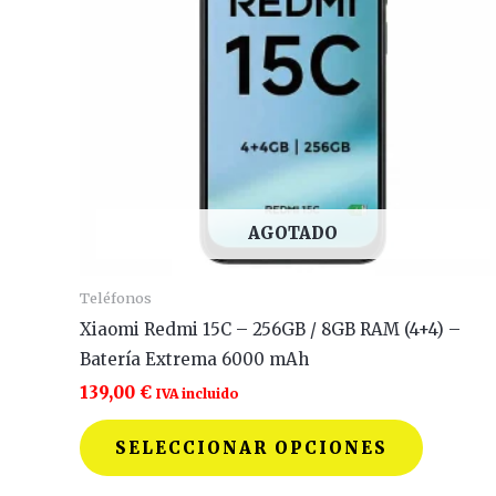
Las
opcione
se
pueden
elegir
en
la
página
AGOTADO
de
product
Teléfonos
Xiaomi Redmi 15C – 256GB / 8GB RAM (4+4) –
Batería Extrema 6000 mAh
139,00
€
IVA incluido
SELECCIONAR OPCIONES