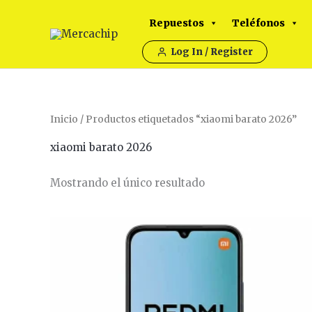
Ir
Repuestos
Teléfonos
al
contenido
Log In / Register
Inicio
/ Productos etiquetados “xiaomi barato 2026”
xiaomi barato 2026
Mostrando el único resultado
Este
product
tiene
múltiple
variante