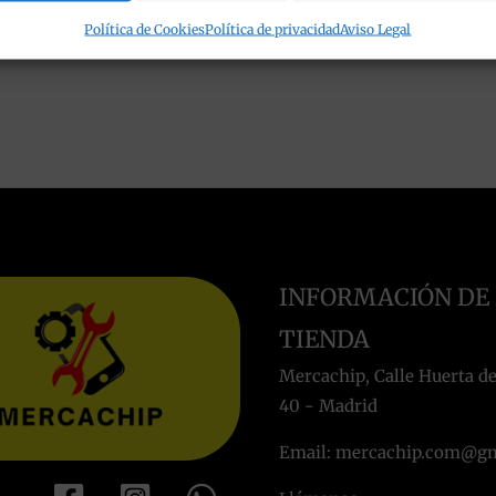
Política de Cookies
Política de privacidad
Aviso Legal
INFORMACIÓN DE
TIENDA
Mercachip, Calle Huerta de
40 - Madrid
Email: mercachip.com@g