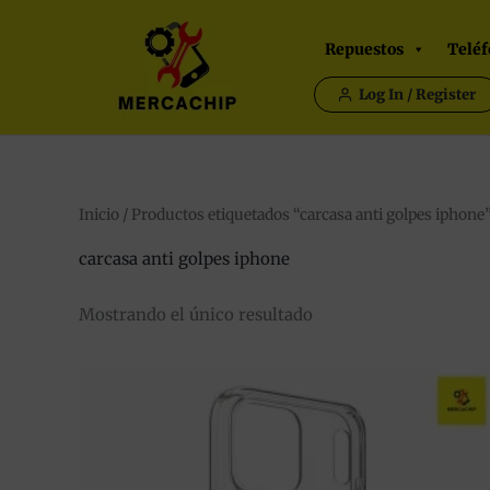
Ir
al
Repuestos
Teléf
contenido
Log In / Register
Inicio
/ Productos etiquetados “carcasa anti golpes iphone
carcasa anti golpes iphone
Mostrando el único resultado
Este
producto
tiene
múltiples