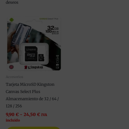
deseos
Rango
Este
de
producto
precios:
tiene
desde
9,90 €
múltiples
hasta
variantes.
24,50 €
Las
opciones
se
pueden
Accesorios
elegir
Tarjeta MicroSD Kingston
en
Canvas Select Plus
la
Almacenamiento de 32 / 64 /
página
128 / 256
de
9,90
€
-
24,50
€
IVA
producto
incluido