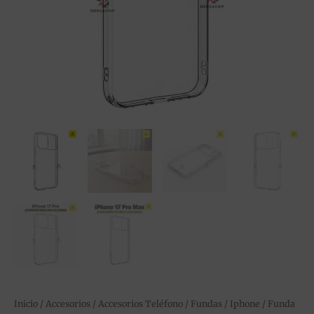
–
Protección
Premium
HD
cantidad
Inicio
/
Accesorios
/
Accesorios Teléfono
/
Fundas
/
Iphone
/ Funda