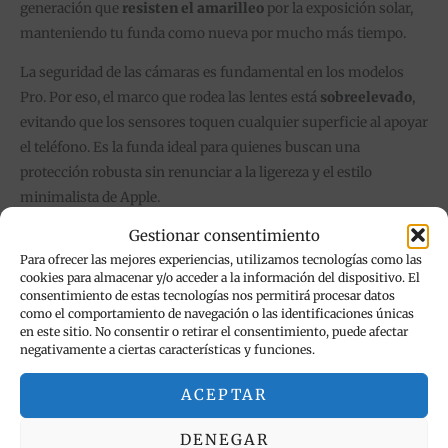
generación que
resisten el amarilleo
por la exposición solar,
manteniendo tu funda como nueva por mucho más tiempo.
La seguridad de las cámaras es fundamental en los modelos
Pro. Por eso, el marco que rodea las lentes está
sobreelevado
,
evitando que los sensores toquen cualquier superficie al apoyar
el teléfono. Es la funda ideal para quienes buscan una
protección robusta sin renunciar a la ligereza y el estilo
minimalista de Apple.
Gestionar consentimiento
Características principales:
Para ofrecer las mejores experiencias, utilizamos tecnologías como las
✔ Claridad Cristalina:
Acabado de alta transparencia
cookies para almacenar y/o acceder a la información del dispositivo. El
consentimiento de estas tecnologías nos permitirá procesar datos
que no oculta el logotipo ni el color del titanio.
como el comportamiento de navegación o las identificaciones únicas
en este sitio. No consentir o retirar el consentimiento, puede afectar
✔ Tecnología Anti-Impactos:
Esquinas reforzadas que
negativamente a ciertas características y funciones.
disipan la energía de las caídas.
ACEPTAR
✔ Protección de Pantalla y Cámara:
Biseles elevados
para prevenir arañazos en las zonas más delicadas.
DENEGAR