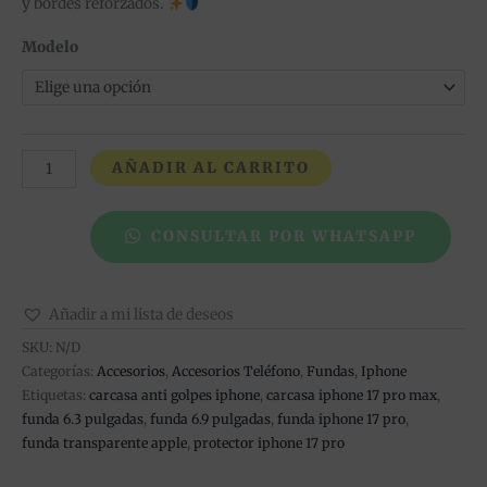
y bordes reforzados.
Modelo
AÑADIR AL CARRITO
CONSULTAR POR WHATSAPP
Añadir a mi lista de deseos
SKU:
N/D
Categorías:
Accesorios
,
Accesorios Teléfono
,
Fundas
,
Iphone
Etiquetas:
carcasa anti golpes iphone
,
carcasa iphone 17 pro max
,
funda 6.3 pulgadas
,
funda 6.9 pulgadas
,
funda iphone 17 pro
,
funda transparente apple
,
protector iphone 17 pro