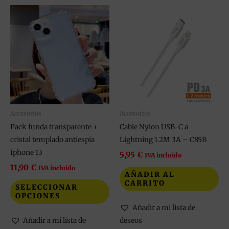
Este
producto
tiene
múltiples
variantes.
Las
opciones
se
pueden
Accesorios
Accesorios
elegir
Pack funda transparente +
Cable Nylon USB-C a
en
cristal templado antiespia
Lightning 1.2M 3A – C85B
la
Iphone 13
5,95
€
IVA incluido
página
11,90
€
IVA incluido
AÑADIR AL
de
CARRITO
SELECCIONAR
producto
OPCIONES
Añadir a mi lista de
Añadir a mi lista de
deseos