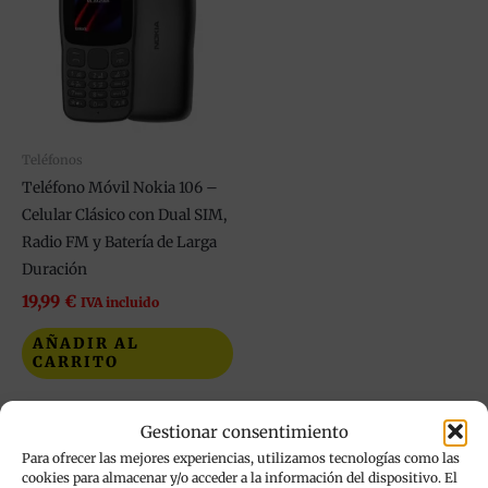
Teléfonos
Teléfono Móvil Nokia 106 –
Celular Clásico con Dual SIM,
Radio FM y Batería de Larga
Duración
19,99
€
IVA incluido
AÑADIR AL
CARRITO
Añadir a mi lista de
Gestionar consentimiento
deseos
Para ofrecer las mejores experiencias, utilizamos tecnologías como las
cookies para almacenar y/o acceder a la información del dispositivo. El