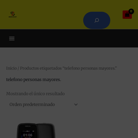
Ir
Buscar
al
contenido
Cuando hay resultados autoco
Inicio
/ Productos etiquetados “telefono personas mayores.”
telefono personas mayores.
Mostrando el único resultado