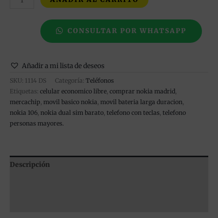
CONSULTAR POR WHATSAPP
Añadir a mi lista de deseos
SKU:
1114 DS
Categoría:
Teléfonos
Etiquetas:
celular economico libre
,
comprar nokia madrid
,
mercachip
,
movil basico nokia
,
movil bateria larga duracion
,
nokia 106
,
nokia dual sim barato
,
telefono con teclas
,
telefono
personas mayores.
Descripción
Información adicional
Valoraciones (0)