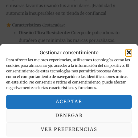
emisoras favoritas usando tus auriculares. ¡Fiabilidad y
autonomía insuperables en tu tienda de confianza!
Características destacadas:
Diseño Ultra Resistente:
Cuerpo de policarbonato
duradero que minimiza las marcas por arañazos.
Gestionar consentimiento
Autonomía Imbatible:
Batería de gran capacidad
Para ofrecer las mejores experiencias, utilizamos tecnologías como las
pensada para durar días sin pasar por el cargador.
cookies para almacenar y/o acceder a la información del dispositivo. El
consentimiento de estas tecnologías nos permitirá procesar datos
Doble Conectividad:
Soporte para Dual SIM, ideal para
como el comportamiento de navegación o las identificaciones únicas
llevar dos números simultáneamente.
en este sitio. No consentir o retirar el consentimiento, puede afectar
negativamente a ciertas características y funciones.
Entretenimiento Clásico:
Incluye el icónico juego
Snake y Radio FM integrada.
ACEPTAR
Teclado Ergonómico:
Botones físicos bien espaciados
DENEGAR
para marcar y escribir mensajes con total comodidad.
VER PREFERENCIAS
Calidad Mercachip:
Tu solución en telefonía móvil