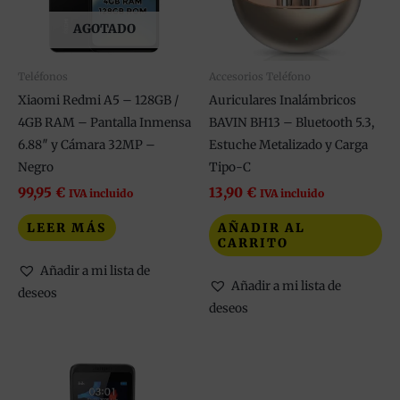
AGOTADO
Teléfonos
Accesorios Teléfono
Xiaomi Redmi A5 – 128GB /
Auriculares Inalámbricos
4GB RAM – Pantalla Inmensa
BAVIN BH13 – Bluetooth 5.3,
6.88″ y Cámara 32MP –
Estuche Metalizado y Carga
Negro
Tipo-C
99,95
€
13,90
€
IVA incluido
IVA incluido
LEER MÁS
AÑADIR AL
CARRITO
Añadir a mi lista de
Añadir a mi lista de
deseos
deseos
Este
producto