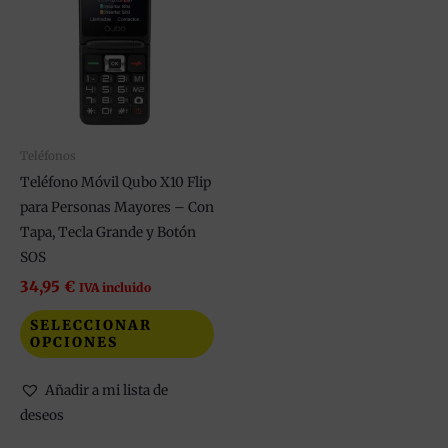
tiene
múltiples
variantes.
Las
opciones
se
pueden
Teléfonos
elegir
Teléfono Móvil Qubo X10 Flip
en
para Personas Mayores – Con
la
Tapa, Tecla Grande y Botón
página
SOS
de
34,95
€
IVA incluido
producto
SELECCIONAR
OPCIONES
Añadir a mi lista de
deseos