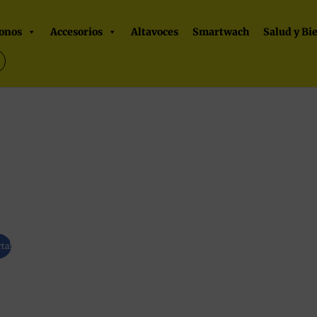
onos
Accesorios
Altavoces
Smartwach
Salud y Bi
rta!