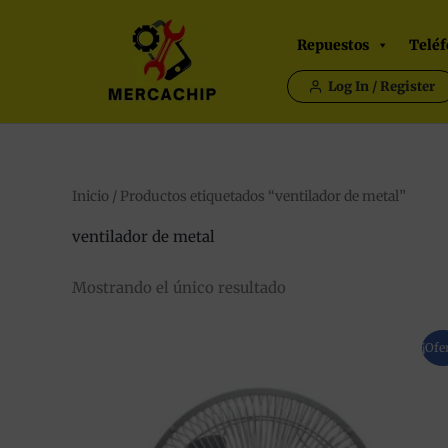
Ir
al
Repuestos
Teléf
contenido
Log In / Register
Inicio
/ Productos etiquetados “ventilador de metal”
ventilador de metal
Mostrando el único resultado
El
El
¡Ofe
precio
precio
original
actual
era:
es:
22,95 €.
19,90 €.