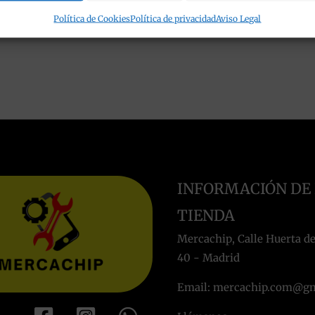
Política de Cookies
Política de privacidad
Aviso Legal
INFORMACIÓN DE
TIENDA
Mercachip, Calle Huerta de
40 - Madrid
Email: mercachip.com@g