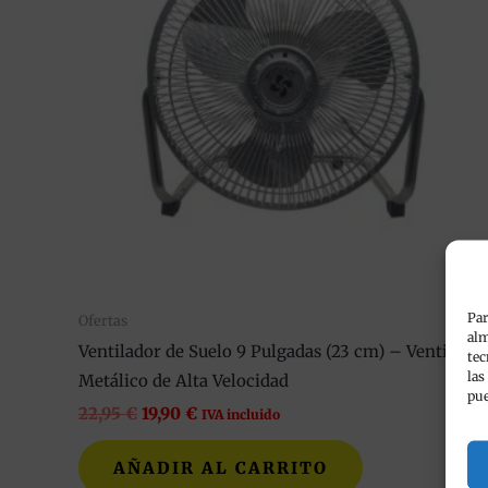
Par
Ofertas
alm
Ventilador de Suelo 9 Pulgadas (23 cm) – Ventilado
tec
las
Metálico de Alta Velocidad
pue
22,95
€
19,90
€
IVA incluido
AÑADIR AL CARRITO