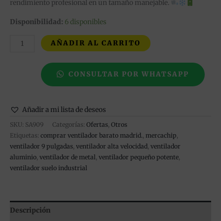
rendimiento profesional en un tamaño manejable.
Disponibilidad:
6 disponibles
AÑADIR AL CARRITO
CONSULTAR POR WHATSAPP
Añadir a mi lista de deseos
SKU:
SA909
Categorías:
Ofertas
,
Otros
Etiquetas:
comprar ventilador barato madrid.
,
mercachip
,
ventilador 9 pulgadas
,
ventilador alta velocidad
,
ventilador
aluminio
,
ventilador de metal
,
ventilador pequeño potente
,
ventilador suelo industrial
Descripción