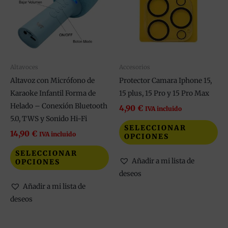
múltiples
múl
variantes.
var
Las
La
opciones
op
se
se
pueden
pu
Altavoces
Accesorios
elegir
ele
Altavoz con Micrófono de
Protector Camara Iphone 15,
en
en
Karaoke Infantil Forma de
15 plus, 15 Pro y 15 Pro Max
la
la
Helado – Conexión Bluetooth
4,90
€
IVA incluido
página
pá
5.0, TWS y Sonido Hi-Fi
SELECCIONAR
de
de
14,90
€
IVA incluido
OPCIONES
producto
pr
SELECCIONAR
Añadir a mi lista de
OPCIONES
deseos
Añadir a mi lista de
deseos