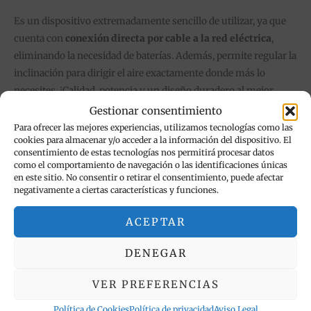
Es un dispositivo extremadamente sencillo de utilizar, ya que
cuenta con
conexión directa por cable a la red eléctrica
,
eliminando la necesidad de baterías. Además, permite regular la
inclinación para dirigir el aire exactamente donde más lo
necesites. ¡Calidad, potencia y un diseño duradero al mejor
precio en nuestra tienda online!
Gestionar consentimiento
Para ofrecer las mejores experiencias, utilizamos tecnologías como las
Características destacadas:
cookies para almacenar y/o acceder a la información del dispositivo. El
consentimiento de estas tecnologías nos permitirá procesar datos
✔
Alta Velocidad:
Motor potente diseñado para una
como el comportamiento de navegación o las identificaciones únicas
en este sitio. No consentir o retirar el consentimiento, puede afectar
circulación de aire superior. ✔
Construcción Metálica:
negativamente a ciertas características y funciones.
Estructura de acero y aspas de aluminio de alta durabilidad. ✔
Diseño Compacto:
Medidas de 30x30x12 cm, ideal para
ACEPTAR
espacios reducidos. ✔
Estabilidad Total:
Soporte reforzado
con pies de goma para reducir el ruido y vibraciones. ✔
Calidad
DENEGAR
Mercachip:
Tu aliado en electrónica y hogar con productos
económicos y resistentes.
VER PREFERENCIAS
Contenido del producto:
1x Ventilador metálico de 9
Política de Cookies
Política de privacidad
Aviso Legal