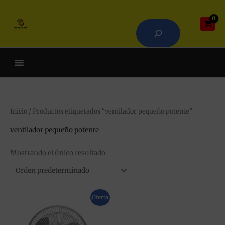
Ir
Buscar
al
contenido
Cuando hay resultados autoco
Inicio
/ Productos etiquetados “ventilador pequeño potente”
ventilador pequeño potente
Mostrando el único resultado
El
El
¡Oferta!
precio
precio
original
actual