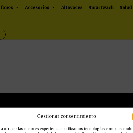
éfonos
Accesorios
Altavoces
Smartwach
Salud
Gestionar consentimiento
INFORMACIÓN DE
a ofrecer las mejores experiencias, utilizamos tecnologías como las cooki