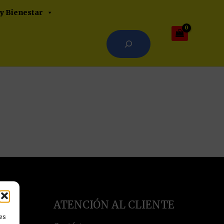
Buscar
 y Bienestar
Cuando hay resultados autocompl
ATENCIÓN AL CLIENTE
 LA
es