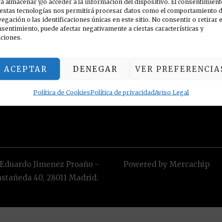
TIENDA
a almacenar y/o acceder a la información del dispositivo. El consentimient
estas tecnologías nos permitirá procesar datos como el comportamiento 
Mercachip, Calle Huerta 
egación o las identificaciones únicas en este sitio. No consentir o retirar e
sentimiento, puede afectar negativamente a ciertas características y
Castañeda, 40 - Madrid
ciones.
Email: mercachip.com@g
ACEPTAR
DENEGAR
VER PREFERENCIA
Llámanos
Política de Cookies
Política de privacidad
601 014 686 - 912 553 291
Aviso Legal
 Eduardo Jimenez Proaño -
Powered by Mercachip
astañeda 40, 28011 Madrid.