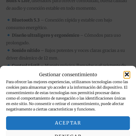
Buds 4 Lite
, diseñados para ofrecer comodidad, buena calidad
de audio y conexión estable en todo momento.
Bluetooth 5.3
– Conexión rápida y estable con bajo
consumo energético.
Diseño ultraligero y ergonómico
– Cómodos para uso
prolongado.
Sonido nítido
– Bajos potentes y voces claras gracias a su
driver dinámico de 12 mm.
Control táctil
– Maneja música, llamadas o el asistente de
voz con solo un toque.
Gestionar consentimiento
Resistencia al agua IP54
– Perfectos para entrenar o usar
Para ofrecer las mejores experiencias, utilizamos tecnologías como las
cookies para almacenar y/o acceder a la información del dispositivo. El
al aire libre.
consentimiento de estas tecnologías nos permitirá procesar datos
Hasta 20 horas de autonomía
con el estuche de carga.
como el comportamiento de navegación o las identificaciones únicas
en este sitio. No consentir o retirar el consentimiento, puede afectar
Compatibles con Android y iOS.
negativamente a ciertas características y funciones.
Ideal para música, llamadas y deporte.
ACEPTAR
Incluye: Auriculares, estuche de carga y cable.