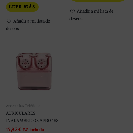
pr
LEER MÁS
Añadir a mi lista de
deseos
Añadir a mi lista de
deseos
Este
producto
tiene
múltiples
variantes.
Las
opciones
se
pueden
Accesorios Teléfono
elegir
AURICULARES
en
INALÁMBRICOS APRO 188
la
15,95
€
IVA incluido