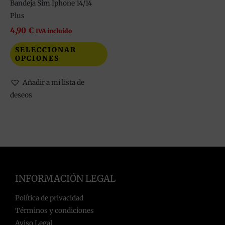
elegir
Bandeja Sim Iphone 14/14
en
Plus
la
4,90
€
IVA incluido
página
SELECCIONAR
de
OPCIONES
producto
Añadir a mi lista de
deseos
INFORMACIÓN LEGAL
Política de privacidad
Términos y condiciones
Aviso Legal