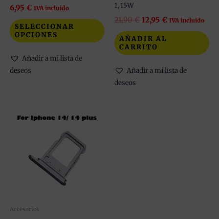
en
1, 15W
6,95
€
IVA incluido
la
21,90
€
12,95
€
IVA incluido
SELECCIONAR
página
OPCIONES
AÑADIR AL
de
CARRITO
producto
Añadir a mi lista de
deseos
Añadir a mi lista de
deseos
Este
producto
tiene
múltiples
variantes.
Las
opciones
se
pueden
Accesorios