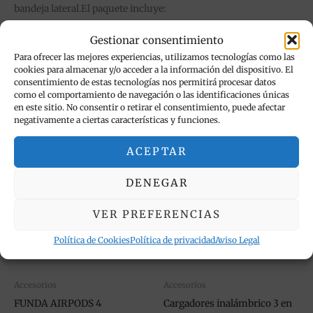
bandeja lateral.El paquete incluye:
1 bandeja para tarjeta SIM
Gestionar consentimiento
1 * llave de PIN de expulsión de apertura
Para ofrecer las mejores experiencias, utilizamos tecnologías como las
cookies para almacenar y/o acceder a la información del dispositivo. El
consentimiento de estas tecnologías nos permitirá procesar datos
como el comportamiento de navegación o las identificaciones únicas
en este sitio. No consentir o retirar el consentimiento, puede afectar
Productos relacionados
negativamente a ciertas características y funciones.
El
El
Este
¡Oferta!
ACEPTAR
precio
precio
producto
original
actual
tiene
era:
es:
DENEGAR
21,90 €.
12,95 €.
múltiples
VER PREFERENCIAS
variantes.
Las
Política de Cookies
Política de privacidad
Aviso Legal
opciones
se
pueden
Accesorios
Accesorios
elegir
FUNDA AIRPODS 4
Cargadores inalámbrico 3 en