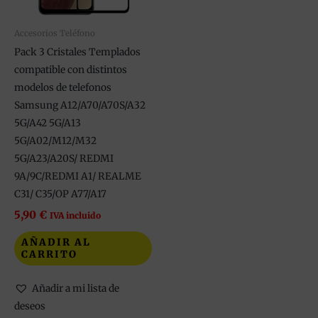
Accesorios Teléfono
Pack 3 Cristales Templados
compatible con distintos
modelos de telefonos
Samsung A12/A70/A70S/A32
5G/A42 5G/A13
5G/A02/M12/M32
5G/A23/A20S/ REDMI
9A/9C/REDMI A1/ REALME
C31/ C35/OP A77/A17
5,90
€
IVA incluido
AÑADIR AL
CARRITO
Añadir a mi lista de
deseos