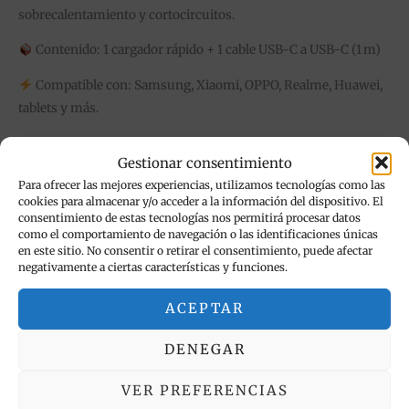
sobrecalentamiento y cortocircuitos.
Contenido: 1 cargador rápido + 1 cable USB-C a USB-C (1 m)
Compatible con: Samsung, Xiaomi, OPPO, Realme, Huawei,
tablets y más.
Gestionar consentimiento
Productos relacionados
Para ofrecer las mejores experiencias, utilizamos tecnologías como las
cookies para almacenar y/o acceder a la información del dispositivo. El
consentimiento de estas tecnologías nos permitirá procesar datos
Est
como el comportamiento de navegación o las identificaciones únicas
pr
en este sitio. No consentir o retirar el consentimiento, puede afectar
negativamente a ciertas características y funciones.
tie
múl
ACEPTAR
var
La
DENEGAR
op
se
VER PREFERENCIAS