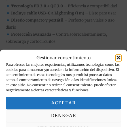
Tecnología PD 3.0 + QC 3.0
– Eficiencia y compatibilidad
Incluye cable USB-C a Lightning (1 m)
– Listo para usar
Diseño compacto y portátil
– Perfecto para viajes o uso
diario
Protección avanzada
– Contra sobrecalentamiento,
sobrecarga y cortocircuitos
Contenido: 1 cargador + 1 cable Lightning PD de 1 m
Gestionar consentimiento
Compatible con: iPhone 8 en adelante, iPads con conector
Para ofrecer las mejores experiencias, utilizamos tecnologías como las
cookies para almacenar y/o acceder a la información del dispositivo. El
Lightning, y más.
consentimiento de estas tecnologías nos permitirá procesar datos
como el comportamiento de navegación o las identificaciones únicas
en este sitio. No consentir o retirar el consentimiento, puede afectar
negativamente a ciertas características y funciones.
Productos relacionados
ACEPTAR
Este
Est
producto
pr
DENEGAR
tiene
tie