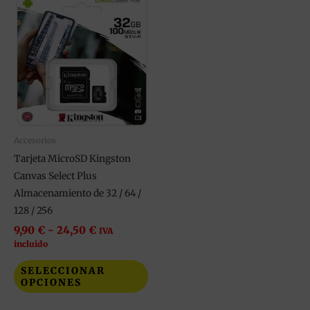
Este
de
producto
precios:
tiene
desde
9,90 €
múltiples
hasta
variantes.
24,50 €
Las
opciones
se
pueden
Accesorios
elegir
Tarjeta MicroSD Kingston
en
Canvas Select Plus
la
Almacenamiento de 32 / 64 /
página
128 / 256
de
9,90
€
-
24,50
€
IVA
producto
incluido
SELECCIONAR
OPCIONES