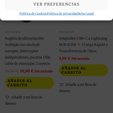
VER PREFERENCIAS
Política de Cookies
Política de privacidad
Aviso Legal
Accesorios
Accesorios
Regleta de alimentación
Adaptador USB-C a Lightning
múltiple con enchufe
M/H K25B
| Carga Rápida y
europeo, interruptor
Transferencia de Datos
independiente, puertos USB,
3,95
€
IVA incluido
cable de extensión 2 metros
AÑADIR AL
24,90
€
18,90
€
IVA incluido
CARRITO
AÑADIR AL
Añadir a mi lista de
CARRITO
deseos
Añadir a mi lista de
deseos