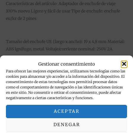
Características del artículo: Adaptador de enchufe de viaje
100% nuevo Ligero y fácil de usar Tipo de enchufe: enchufe
eu/kr de 2 pines
Tamaño del enchufe UE (largo x ancho): 19 x 4,8 mm Material:
ABS ignífugo, metal. Voltaje/corriente nominal: 250V 2A
Gestionar consentimiento
Para ofrecer las mejores experiencias, utilizamos tecnologías como las
Color blanco
cookies para almacenar y/o acceder a la información del dispositivo. El
consentimiento de estas tecnologías nos permitirá procesar datos
como el comportamiento de navegación o las identificaciones únicas
en este sitio. No consentir o retirar el consentimiento, puede afectar
Productos relacionados
negativamente a ciertas características y funciones.
El
El
ACEPTAR
¡Oferta!
precio
precio
original
actual
DENEGAR
era:
es:
24,90 €.
18,90 €.