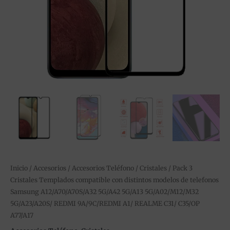
Samsung
A12/A70/A70S/A32
5G/A42
5G/A13
5G/A02/M12/M32
5G/A23/A20S/
REDMI
9A/9C/REDMI
A1/
REALME
C31/
C35/OP
A77/A17
Inicio
/
Accesorios
/
Accesorios Teléfono
/
Cristales
/ Pack 3
cantidad
Cristales Templados compatible con distintos modelos de telefonos
Samsung A12/A70/A70S/A32 5G/A42 5G/A13 5G/A02/M12/M32
5G/A23/A20S/ REDMI 9A/9C/REDMI A1/ REALME C31/ C35/OP
A77/A17