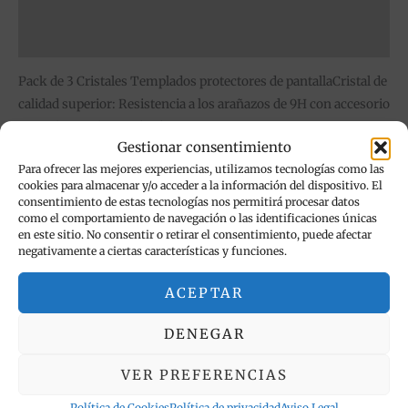
Información adicional
Valoraciones (0)
Pack de 3 Cristales Templados protectores de pantallaCristal de
calidad superior: Resistencia a los arañazos de 9H con accesorio
s para la instalacion desde Samsung A12/A70/A70S/A32 5G/A42
Gestionar consentimiento
5G/A13 5G/A02/M12/M32 5G/A23/A20S/ REDMI 9A/9C/REDMI
Para ofrecer las mejores experiencias, utilizamos tecnologías como las
A1/ REALME C31/ C35/OP A77/A17
cookies para almacenar y/o acceder a la información del dispositivo. El
consentimiento de estas tecnologías nos permitirá procesar datos
como el comportamiento de navegación o las identificaciones únicas
en este sitio. No consentir o retirar el consentimiento, puede afectar
negativamente a ciertas características y funciones.
ACEPTAR
Productos relacionados
DENEGAR
Rango
Este
Est
de
producto
pr
precios:
VER PREFERENCIAS
tiene
tie
desde
14,95 €
múltiples
múl
Política de Cookies
Política de privacidad
Aviso Legal