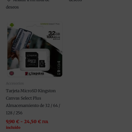
deseos
Rango
Este
de
producto
precios:
tiene
desde
9,90 €
múltiples
hasta
variantes.
24,50 €
Las
opciones
se
pueden
Accesorios
elegir
Tarjeta MicroSD Kingston
en
Canvas Select Plus
la
Almacenamiento de 32 / 64 /
página
128 / 256
de
9,90
€
-
24,50
€
IVA
producto
incluido