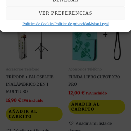
VER PREFERENCIAS
Política de Cookies
Política de privacidad
Aviso Legal
Accesorios Teléfono
Accesorios Teléfono
TRÍPODE + PALOSELFIE
FUNDA LIBRO CUBOT X20
INALÁMBRICO 2 EN 1
PRO
MULTIUSO
12,00
€
IVA incluido
16,90
€
IVA incluido
AÑADIR AL
CARRITO
AÑADIR AL
CARRITO
Añadir a mi lista de
Añadir a mi lista de
deseos