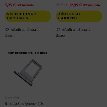
la
5,95
€
21,90
€
12,95
€
IVA incluido
IVA incluido
página
SELECCIONAR
AÑADIR AL
de
OPCIONES
CARRITO
producto
Añadir a mi lista de
Añadir a mi lista de
deseos
deseos
Este
producto
tiene
múltiples
variantes.
Las
opciones
se
pueden
Accesorios
elegir
Bandeja Sim Iphone 14/14