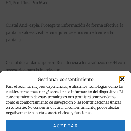
6.1, Pro, Plus, Pro Max.
Cristal Anti-espía: Protege tu información de forma efectiva, la
pantalla solo es visible para quien se encuentre frente a la
pantalla.
Cristal de calidad superior: Resistencia a los arañazos de 9H con
accesorios para la instalacion
Gestionar consentimiento
Reproductor
Para ofrecer las mejores experiencias, utilizamos tecnologías como las
de
cookies para almacenar y/o acceder a la información del dispositivo. El
vídeo
consentimiento de estas tecnologías nos permitirá procesar datos
como el comportamiento de navegación o las identificaciones únicas
en este sitio. No consentir o retirar el consentimiento, puede afectar
negativamente a ciertas características y funciones.
ACEPTAR