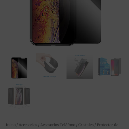
sus
variantes
cantidad
Inicio
/
Accesorios
/
Accesorios Teléfono
/
Cristales
/ Protector de