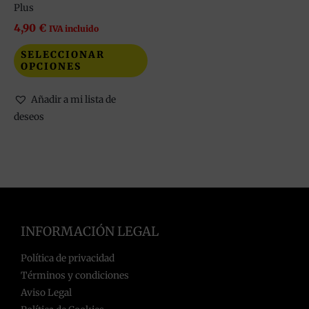
en
Plus
la
4,90
€
IVA incluido
página
SELECCIONAR
de
OPCIONES
producto
Añadir a mi lista de
deseos
INFORMACIÓN LEGAL
Política de privacidad
Términos y condiciones
Aviso Legal