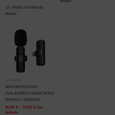
deseos
Añadir a mi lista de
deseos
Rango
Este
de
producto
precios:
tiene
desde
14,95 €
múltiples
hasta
variantes.
15,95 €
Las
opciones
se
pueden
Accesorios
elegir
MINI MICRÓFONO
en
INALÁMBRICO PARA MÓVIL
la
IPHONE Y ANDROID
página
14,95
€
-
15,95
€
IVA
de
incluido