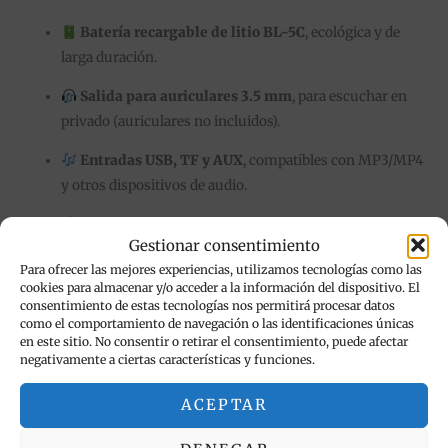
Batería recargable de litio BL-5C
, ecológica y de
larga duración.
Salida para auriculares 3.5 mm
, para escuchar en
privado (auriculares no incluidos).
Entradas USB, TF y AUX
, compatibles con MP3/MP4
y otros dispositivos de audio.
Antena desmontable y cable de red de dos hilos
Gestionar consentimiento
para una señal más estable.
Para ofrecer las mejores experiencias, utilizamos tecnologías como las
Diseño compacto y liviano
, fácil de transportar a
cookies para almacenar y/o acceder a la información del dispositivo. El
consentimiento de estas tecnologías nos permitirá procesar datos
donde vayas: casa, parque, picnic o viajes.
como el comportamiento de navegación o las identificaciones únicas
en este sitio. No consentir o retirar el consentimiento, puede afectar
Acabado elegante con recubrimiento UV
, agradable al tacto y
negativamente a ciertas características y funciones.
resistente al uso diario.
ACEPTAR