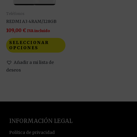
se
pueden
Teléfonos
elegir
REDMI A3 4RAM/128GB
en
109,00
€
IVA incluido
la
SELECCIONAR
página
OPCIONES
de
producto
Añadir a mi lista de
deseos
INFORMACIÓN LEGAL
Política de privacidad