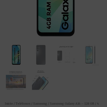
–
Pantalla
Super
AMOLED
6.7″
cantidad
Inicio
/
Teléfonos
/
Samsung
/ Samsung Galaxy A16 – 128 GB / 4