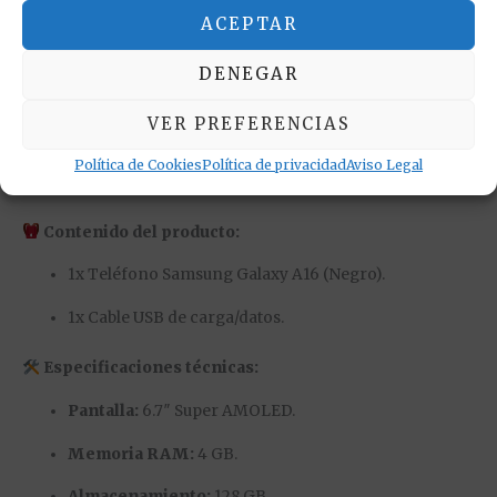
✔ Rendimiento Optimizado:
4 GB de RAM para una
ACEPTAR
multitarea eficiente.
DENEGAR
✔ Diseño Elegante:
Acabado moderno en color
negro, fino y ligero.
VER PREFERENCIAS
✔ Ecosistema Samsung:
Acceso a todas las ventajas
Política de Cookies
Política de privacidad
Aviso Legal
y seguridad de la familia Galaxy.
Contenido del producto:
1x Teléfono Samsung Galaxy A16 (Negro).
1x Cable USB de carga/datos.
Especificaciones técnicas:
Pantalla:
6.7″ Super AMOLED.
Memoria RAM:
4 GB.
Almacenamiento:
128 GB.