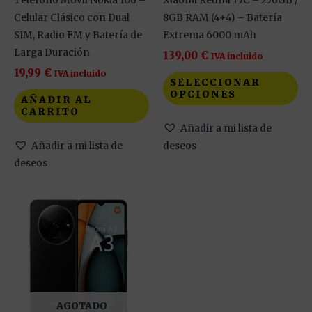
Teléfono Móvil Nokia 106 –
Xiaomi Redmi 15C – 256GB /
en
Celular Clásico con Dual
8GB RAM (4+4) – Batería
la
SIM, Radio FM y Batería de
Extrema 6000 mAh
pá
Larga Duración
139,00
€
IVA incluido
de
19,99
€
IVA incluido
SELECCIONAR
pr
OPCIONES
AÑADIR AL
CARRITO
Añadir a mi lista de
Añadir a mi lista de
deseos
deseos
Este
producto
tiene
múltiples
variantes.
Las
AGOTADO
opciones