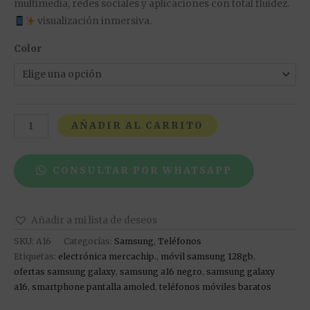
multimedia, redes sociales y aplicaciones con total fluidez.
visualización inmersiva.
Color
AÑADIR AL CARRITO
CONSULTAR POR WHATSAPP
Añadir a mi lista de deseos
SKU:
A16
Categorías:
Samsung
,
Teléfonos
Etiquetas:
electrónica mercachip.
,
móvil samsung 128gb
,
ofertas samsung galaxy
,
samsung a16 negro
,
samsung galaxy
a16
,
smartphone pantalla amoled
,
teléfonos móviles baratos