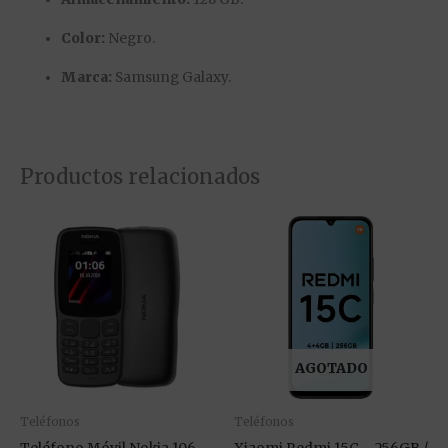
Color:
Negro.
Marca:
Samsung Galaxy.
Productos relacionados
Es
pr
tie
múl
var
La
AGOTADO
op
se
pu
Teléfonos
Teléfonos
ele