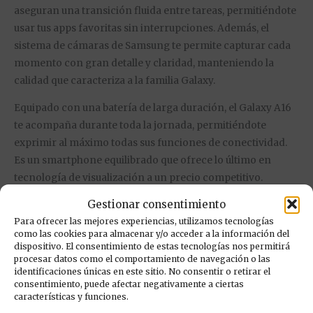
aseguran una transición fluida entre tareas, permitiéndote
usar tus apps favoritas sin interrupciones. Además, el
sistema de cámaras de Samsung te permite capturar cada
momento con gran detalle y claridad, manteniendo la
calidad que caracteriza a la familia Galaxy.
Equipado con una batería de larga duración, el Galaxy A16
te acompaña durante toda la jornada, permitiéndote
exprimir al máximo todas sus funciones de conectividad.
Es un smartphone equilibrado que ofrece lo último en
tecnología de visualización a un precio competitivo.
Gestionar consentimiento
Características destacadas:
Para ofrecer las mejores experiencias, utilizamos tecnologías
✔ Pantalla Super AMOLED:
6.7 pulgadas de pura
como las cookies para almacenar y/o acceder a la información del
dispositivo. El consentimiento de estas tecnologías nos permitirá
nitidez y colores realistas.
procesar datos como el comportamiento de navegación o las
identificaciones únicas en este sitio. No consentir o retirar el
✔ Gran Almacenamiento:
128 GB internos para que
consentimiento, puede afectar negativamente a ciertas
nunca te falte espacio.
características y funciones.