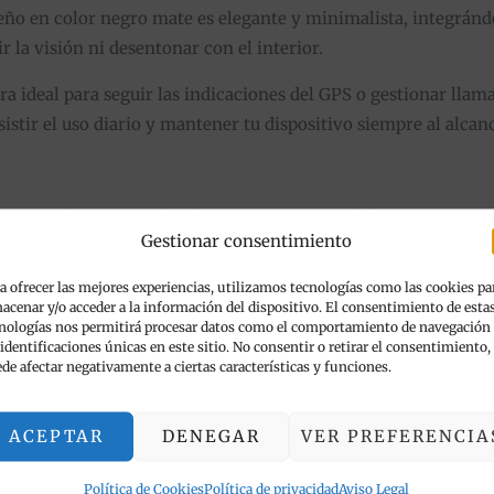
eño en color negro mate es elegante y minimalista, integránd
ir la visión ni desentonar con el interior.
ura ideal para seguir las indicaciones del GPS o gestionar lla
istir el uso diario y mantener tu dispositivo siempre al alcan
ra ventilaciones redondas de 60-70 mm de diámetro.
Gestionar consentimiento
des-Benz (Clases A/B/C/E/S) y otros modelos con rejilla redo
a ofrecer las mejores experiencias, utilizamos tecnologías como las cookies pa
acenar y/o acceder a la información del dispositivo. El consentimiento de esta
e minimiza el movimiento del smartphone.
nologías nos permitirá procesar datos como el comportamiento de navegación
 identificaciones únicas en este sitio. No consentir o retirar el consentimiento,
dos sin dañar las lamas de la ventilación.
de afectar negativamente a ciertas características y funciones.
olor negro que no invade el espacio del habitáculo.
ACEPTAR
DENEGAR
VER PREFERENCIA
Política de Cookies
Política de privacidad
Aviso Legal