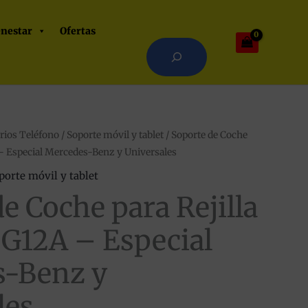
Buscar
enestar
Ofertas
Cuando hay resultados autocomple
rios Teléfono
/
Soporte móvil y tablet
/ Soporte de Coche
– Especial Mercedes-Benz y Universales
porte móvil y tablet
e Coche para Rejilla
G12A – Especial
s-Benz y
les