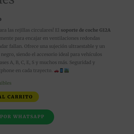
o
ra las rejillas circulares! El
soporte de coche G12A
amente para encajar en ventilaciones redondas
dar fallan. Ofrece una sujeción ultraestable y un
 negro, siendo el accesorio ideal para vehículos
es A, B, C, E, S y muchos más. Seguridad y
rtphone en cada trayecto.
nibles
AL CARRITO
 POR WHATSAPP