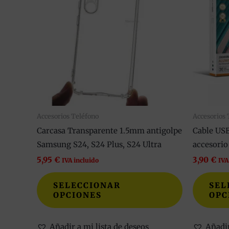
múltiples
variantes.
Las
opciones
se
pueden
elegir
en
Accesorios Teléfono
Accesorios 
la
Carcasa Transparente 1.5mm antigolpe
Cable US
página
Samsung S24, S24 Plus, S24 Ultra
accesorio
de
5,95
€
3,90
€
producto
IVA incluido
IVA
SELECCIONAR
SEL
OPCIONES
OPC
Añadir a mi lista de deseos
Añadir