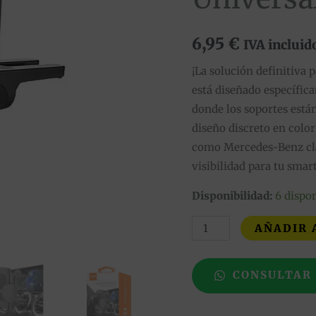
Benz
y
6,95
€
IVA incluid
Universales
cantidad
¡La solución definitiva pa
está diseñado específic
donde los soportes están
diseño discreto en color
como Mercedes-Benz clas
visibilidad para tu sma
Disponibilidad:
6 dispo
AÑADIR 
CONSULTAR