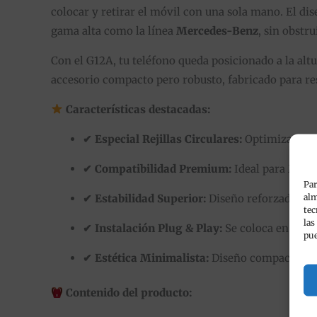
colocar y retirar el móvil con una sola mano.
El dis
gama alta como la línea
Mercedes-Benz
, sin obstru
Con el G12A, tu teléfono queda posicionado a la alt
accesorio compacto pero robusto, fabricado para res
Características destacadas:
✔ Especial Rejillas Circulares:
Optimizado pa
✔ Compatibilidad Premium:
Ideal para Merce
Par
alm
✔ Estabilidad Superior:
Diseño reforzado qu
tec
las
✔ Instalación Plug & Play:
Se coloca en segun
pue
✔ Estética Minimalista:
Diseño compacto en c
Contenido del producto: