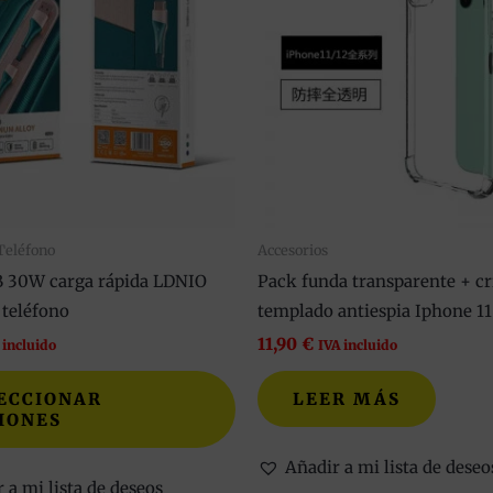
múltiples
variantes.
Las
opciones
se
pueden
elegir
en
Teléfono
Accesorios
la
B 30W carga rápida LDNIO
Pack funda transparente + cr
página
 teléfono
templado antiespia Iphone 11
de
11,90
€
producto
 incluido
IVA incluido
ECCIONAR
LEER MÁS
IONES
Añadir a mi lista de deseo
 a mi lista de deseos