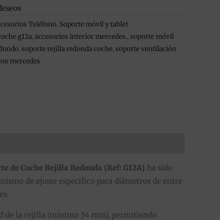
deseos
cesorios Teléfono
,
Soporte móvil y tablet
coche g12a
,
accesorios interior mercedes.
,
soporte móvil
edondo
,
soporte rejilla redonda coche
,
soporte ventilación
one mercedes
te de Coche Rejilla Redonda (Ref: G12A)
ha sido
nismo de ajuste específico para diámetros de entre
es.
ad de la rejilla (mínimo 34 mm), permitiendo