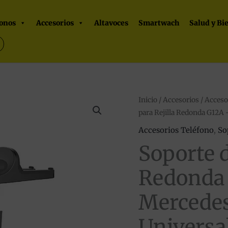
onos
Accesorios
Altavoces
Smartwach
Salud y Bi
Soporte
Inicio
/
Accesorios
/
Acceso
para Rejilla Redonda G12A 
de
Coche
Accesorios Teléfono
,
So
para
Soporte d
Rejilla
Redonda
Redonda 
G12A
Mercede
–
Especial
Universa
Mercedes-