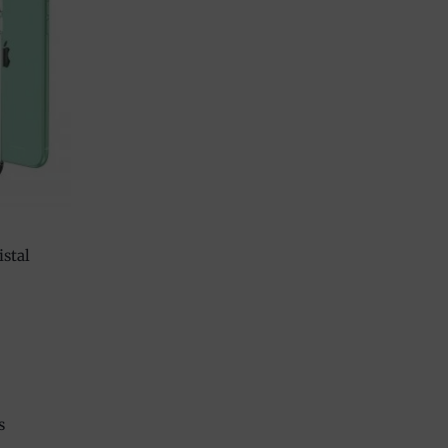
istal
s