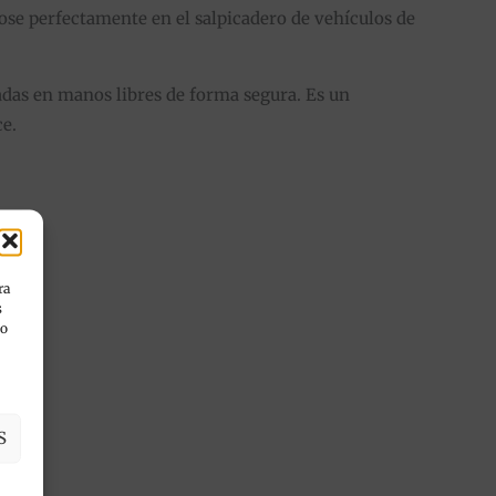
ose perfectamente en el salpicadero de vehículos de
madas en manos libres de forma segura. Es un
ce.
nda.
ra
s
 o
S