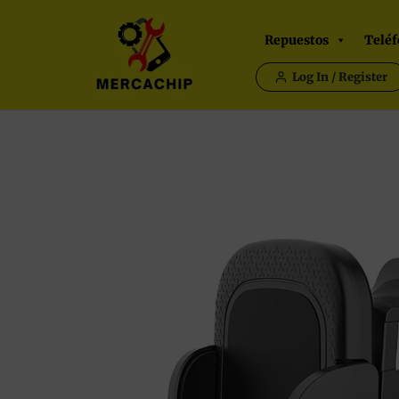
Ir
al
Repuestos
Teléf
contenido
Log In / Register